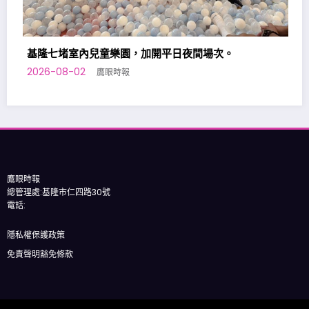
開平日夜間場次。
鷹眼時報
總管理處:基隆市仁四路30號
電話:
隱私權保護政策
免責聲明豁免條款
版權所有
鷹眼時報
| 總社: 基隆市仁四路30號 | Powered By
SpiceThemes