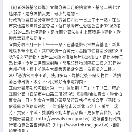
【記者張毅基隆報導】宜蘭分署四月的拍賣會，基隆二點七坪
迷你房，是分署拍賣史上最小的建物。
行政執行署宜蘭分署聯合拍賣會在四月一日上午十一點，在基
市東信路基隆辦公室登場。位在基隆市仁愛區公園街319號2樓
之32的二點七坪建物，是宜蘭分署法拍史上面積最小建物，歡
迎民眾到場撿便宜。
宜蘭分署四月一日上午十一點，在基隆辦公室拍賣基隆、新北
地區多筆不動產，其中底價一百萬元，基隆市仁愛區公園街319
號2樓之32建物，因屋主未繳地價及房屋稅遭法拍，該建物僅二
點七坪，今年二月間查封時，發現該建物與隔壁二樓之33建物
內部打通，牆上並貼有宮廟香客捐獻名單，為相鄰之二樓之
20「慈清宮西秦王爺」使用多時，為拍定後不點交物件，法拍
消息傳出後，吸引不少民眾好奇來電詢問。
宜蘭分署定期於每個月第「一」週星期「二」下午「三」時於
宜蘭分署（宜蘭市中山路二段261號）舉辦聯合拍賣會，聯合拍
賣會前一日，則會在宜蘭分署基隆行政執行官辦公室（基隆市
信義區東信路169號），舉辦基隆市及新北市金山、萬里、瑞
芳、貢寮、平溪、雙溪的不動產拍賣活動，更多拍賣資訊，請
參閱分署官網（http://www.ily.moj.gov.tw）或法務部行政執
行署拍賣公告查詢系統（http://www.tpk.moj.gov.tw）相關
拍賣訊息。