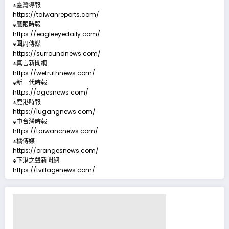
※臺灣導報
https://taiwanreports.com/
※鷹眼時報
https://eagleeyedaily.com/
※圓周傳媒
https://surroundnews.com/
※真言新聞網
https://wetruthnews.com/
※新一代時報
https://agesnews.com/
※鹿港時報
https://lugangnews.com/
※中台灣時報
https://taiwancnews.com/
※橘傳媒
https://orangesnews.com/
※下港之聲新聞網
https://tvillagenews.com/