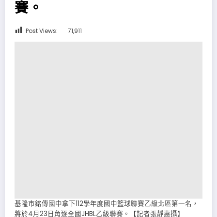
賽。
Post Views:
71,911
基隆市銘傳國中拿下112學年度國中籃球聯賽乙級北區第一名，
將於4月23日角逐全國JHBL乙級聯賽。【記者張靜惠攝】