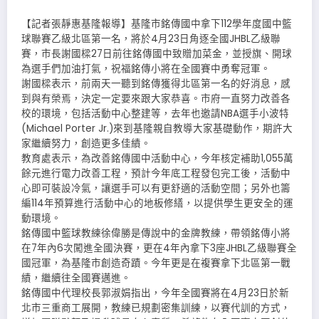
【記者張靜惠基隆報導】基隆市銘傳國中拿下112學年度國中籃
球聯賽乙級北區第一名，將於4月23日角逐全國JHBL乙級聯
賽，市長謝國樑27日前往銘傳國中致贈加菜金，並授旗、開球
為選手們加油打氣，祝福銘傳小將在全國賽中勇奪冠軍。
謝國樑表示，前兩天一聽到銘傳獲得北區第一名的好消息，感
到與有榮焉，決定一定要來跟大家恭喜。市府一直努力改善各
校的環境，包括活動中心整建等，去年也邀請NBA選手小波特
(Michael Porter Jr.)來到基隆親自教導大家基礎動作，期許大
家繼續努力，創造更多佳績。
教育處表示，為改善銘傳國中活動中心，今年核定補助1,055萬
餘元進行電力改善工程，預計今年底工程發包完工後，活動中
心即可裝設冷氣，讓選手可以有更舒適的活動空間；另外也籌
編114年預算進行活動中心的地板修繕，以提供學生更安全的運
動環境。
銘傳國中籃球教練徐偉勝是傳說中的金牌教練，帶領銘傳小將
在7年內6次闖進全國決賽，更在4年內拿下3座JHBL乙級聯賽全
國冠軍，為基隆市創造奇蹟。今年更是在複賽拿下北區第一戰
績，繼續往全國賽邁進。
銘傳國中代理校長郭淑娟指出，今年全國賽將在4月23日於新
北市三重商工展開，教練已規劃密集訓練，以賽代訓的方式，