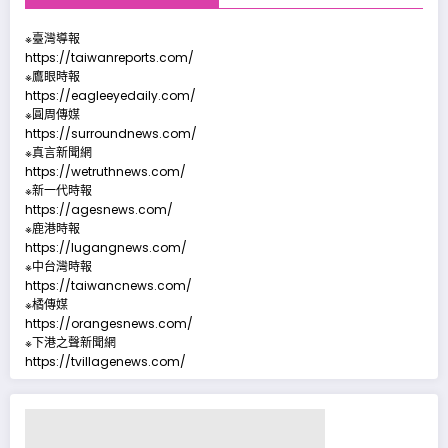
※臺灣導報
https://taiwanreports.com/
※鷹眼時報
https://eagleeyedaily.com/
※圓周傳媒
https://surroundnews.com/
※真言新聞網
https://wetruthnews.com/
※新一代時報
https://agesnews.com/
※鹿港時報
https://lugangnews.com/
※中台灣時報
https://taiwancnews.com/
※橘傳媒
https://orangesnews.com/
※下港之聲新聞網
https://tvillagenews.com/