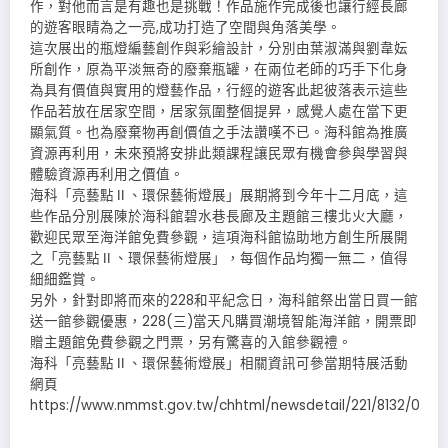
作，對他而言是有趣也是挑戰！作品施作完成後也讓行經長廊
的遊客眼睛為之一亮,成功打造了空間與角落美學。
這次展出的瓶燈編藝創作與彩繪設計，分別由葉淑滿與劉韋妘
所創作，原為平淡無奇的廢棄瓶罐，在兩位老師的巧手下化身
為具有價值與實用的燈藝作品，行經的遊客此起彼落表示這些
作品若放在居家空間，居家氛圍整個提昇，感覺人處在當下更
顯氣質。也為廢棄物再創價值之手法讚嘆不已。海科館為推廣
資源再利用，未來預將安排此類課程讓民眾有機會參與學習與
體驗資源再利用之價值。
海科「亮藝點Ⅱ、環保藝術燈展」展期將到今年十二月底，這
些作品分別展陳於海科館碧水巷長廊及主題館三樓北火大廳，
歡迎民眾至海洋館免費參觀，這項海科館協助地方創生所展開
之「亮藝點Ⅱ、環保藝術燈展」，每個作品均獨一無二，值得
細細鑑賞。
另外，針對即將而來的228和平紀念日，海科館祭出當日買一館
送一館參觀優惠，228(三)當天凡購買潮境智能海洋館，開票即
贈主題館免費參觀之門票，另有驚喜的入館參觀禮。
海科「亮藝點Ⅱ、環保藝術燈展」相關資訊可參當期特展活動
網頁
https://www.nmmst.gov.tw/chhtml/newsdetail/221/8132/0