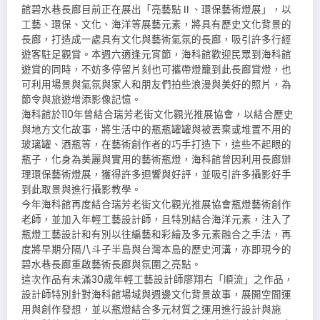
館碧水巷長廊目前正在展出「亮藝點Ⅱ、環保藝術燈展」，以
工藝、環保、文化、海洋等展藝元素，將具有歷史文化背景的
長廊，打造成一處具有文化與藝術氣氛的長廊，吸引許多行經
遊客駐足觀賞。本週六適逢元宵節，海科館歡迎民眾到海科館
遊賞的同時，不妨多停留片刻也可攜帶燈籠到此長廊賞燈，也
可利用場景與氣氛與家人和朋友們拍些浪漫與美好的照片，為
節令與旅遊增添影像記憶。
海科館於110年曾結合瑞芳老街文化觀光推展協會，以結合歷史
與地方文化故事，將生活中的瓶瓶罐罐與被丟棄或堆置不用的
玻璃罐、酒瓶等，在藝術創作者的巧手打造下，這些不起眼的
瓶子，化身為美麗與實用的藝術瓶燈，海科館曾因利用長廊辦
理環保藝術燈展，獲得許多迴響與好評，並吸引許多攝影好手
到此取景與進行攝影教學。
今年海科館再度結合瑞芳老街文化觀光推展協會瓶燈藝術創作
老師，並加入年輕工藝設計師，且特別結合海洋元素，注入了
瓶燈工藝設計和有別以往編藝和彩繪及多元素融合之手法，再
度將早期分隔八斗子半島與台灣本島的歷史河溝，亦即現今的
碧水巷長廊重啟藝術長廊與氛圍之亮點。
這次作品有未滿30歲年輕工藝設計師廖翔右「順流」之作品，
設計師特別針對海科館場域與週邊文化背景故事，展開空間運
用與創作發想，並以瓶燈結合多元材質之運用進行設計與施