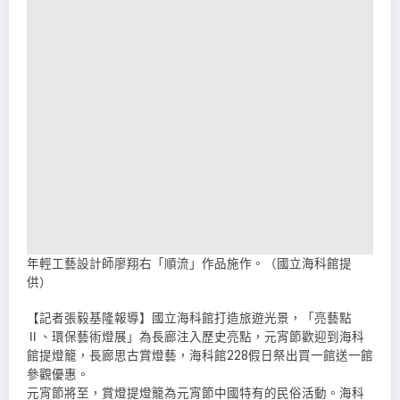
年輕工藝設計師廖翔右「順流」作品施作。（國立海科館提
供）
【記者張毅基隆報導】國立海科館打造旅遊光景，「亮藝點
Ⅱ、環保藝術燈展」為長廊注入歷史亮點，元宵節歡迎到海科
館提燈籠，長廊思古賞燈藝，海科館228假日祭出買一館送一館
參觀優惠。
元宵節將至，賞燈提燈籠為元宵節中國特有的民俗活動。海科