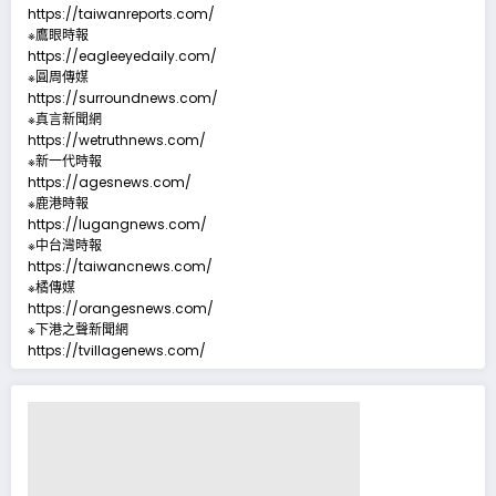
https://taiwanreports.com/
※鷹眼時報
https://eagleeyedaily.com/
※圓周傳媒
https://surroundnews.com/
※真言新聞網
https://wetruthnews.com/
※新一代時報
https://agesnews.com/
※鹿港時報
https://lugangnews.com/
※中台灣時報
https://taiwancnews.com/
※橘傳媒
https://orangesnews.com/
※下港之聲新聞網
https://tvillagenews.com/