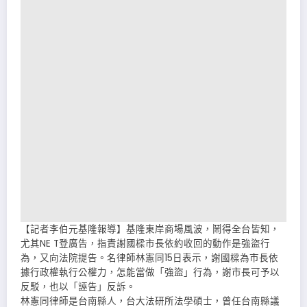
【記者李伯元基隆報導】基隆東岸商場風波，鬧得全台皆知，
尤其NE T登廣告，指責謝國樑市長依約收回的動作是強盜行
為，又向法院提告。名律師林憲同15日表示，謝國樑為市長依
據行政權執行公權力，怎能當做「強盜」行為，謝市長可予以
反駁，也以「誣告」反訴。
林憲同律師是台南縣人，台大法研所法學碩士，曾任台南縣議