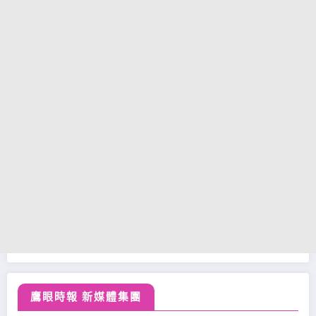
鷹眼時報 新媒體集團