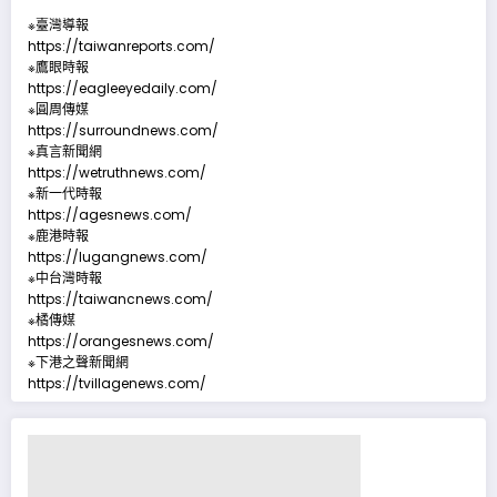
※臺灣導報
https://taiwanreports.com/
※鷹眼時報
https://eagleeyedaily.com/
※圓周傳媒
https://surroundnews.com/
※真言新聞網
https://wetruthnews.com/
※新一代時報
https://agesnews.com/
※鹿港時報
https://lugangnews.com/
※中台灣時報
https://taiwancnews.com/
※橘傳媒
https://orangesnews.com/
※下港之聲新聞網
https://tvillagenews.com/