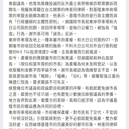
會副議長，他曾為駕機投誠的反共義士吳榮根被詐欺案勝訴而
聞名。現屬無黨籍在台北開業的林憲同律師，對基隆東岸商場
案的來龍去脈頗為關注，他表示，基隆市政府是行政主體而具
有「行政優越的主體性原則」，謝國樑市長就東岸停車場和大
日公司契約到期，收回停車場等，是執行公權力，被指為「強
盜」行為，謝市長可用「誣告」反訴。
東岸停車場及地上－樓本屬市府產權，和大日公司簽約0T，到
期後市府收回交給承標的廠商。不料大日公司另外自行簽約經
營的N E T以投資增建2-4樓，主張產權而引起風波。
如今，產權依約應歸屬市府已無異議，但謝國樑和林右昌部
長，（現任和當年簽約的市長）為產權為何未及時登記，以及
收取權利金數字而爭論不休。謝市長被認為情緒發言不宜，林
部長更指謝市長「喝醉」「嗑藥」「拉K」等，被羅智強立委向
陳建仁院長，要求閣員不可失言。
綠營幾位市議員和政論節目和網軍的抨擊，有掀起罷免謝市長
之意，藍營也不甘示弱，也有罷免少數幾位綠營議員的準備。
地方各界對此案，看雙方的答辯，真相已經浮現，認為守護基
隆市民的權益應為共同的目標。
東岸停車場和商場，市府確保產權，對市民有了交代。不宜因
「吵架沒好話」引發藍綠對抗，更不必掀起罷免風暴，雙方都
沒好處，反而破壞基隆市的亮麗美好的都市形象。林憲同律師