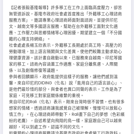
【記者張毅基隆報導】許多移工在工作上面臨高度壓力，卻苦
無管道訴說，基隆市政府社會處首度推出「外籍移工心理諮商
服務方案」，邀請專業心理諮商師面對面諮詢，並提供印尼
文、越南文等多國語言服務，幫助在台外籍移工面對文化適
應、工作壓力與思鄉情緒等心理困擾，期望建立一個「不分國
籍的心理支持網絡」。
社會處處長楊玉欣表示，外籍移工長期處於高工時、高壓力的
勞動環境，加上語言隔閡與文化差異，使他們較難主動求助心
理健康資源。該計畫自啟動以來，已服務來自越南、印尼等國
家的移工，諮商內容涵蓋工作適應、家庭分離焦慮、人際關
係、以及創傷修復等議題。
參與者回饋顯示，政府能提供這樣子的服務，讓他們感到溫
馨，來自印尼的DIDING（化名）說「能用自己的語言談心」、
是他們最珍惜的部分，與會者也異口同聲的表示，工作是為了
家庭，可見移工對家庭關係維繫的重視。
來自印尼的Rali（化名）表示，剛來台灣時很不習慣，也有很多
想家的情緒，透過諮商讓我感覺自己被理解，慢慢可以放鬆心
情工作」，在心理諮商師帶動下，Rali畫下自己的夢想（色彩繽
紛的老鷹），自述希望向飛翔的鳥一樣，家庭跟自己可以越來
越好，可以到處工作，認識不同的文化。
如需預約心理諮商服務請洽基隆市政府社會處勞工行政政科，