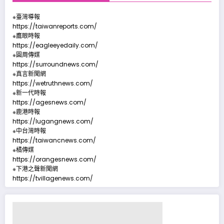
※臺灣導報
https://taiwanreports.com/
※鷹眼時報
https://eagleeyedaily.com/
※圓周傳媒
https://surroundnews.com/
※真言新聞網
https://wetruthnews.com/
※新一代時報
https://agesnews.com/
※鹿港時報
https://lugangnews.com/
※中台灣時報
https://taiwancnews.com/
※橘傳媒
https://orangesnews.com/
※下港之聲新聞網
https://tvillagenews.com/