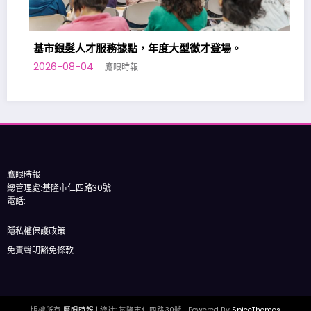
基市銀髮人才服務據點，年度大型徵才登場。
2026-08-04
鷹眼時報
基隆
2026
鷹眼時報
總管理處:基隆市仁四路30號
電話:
隱私權保護政策
免責聲明豁免條款