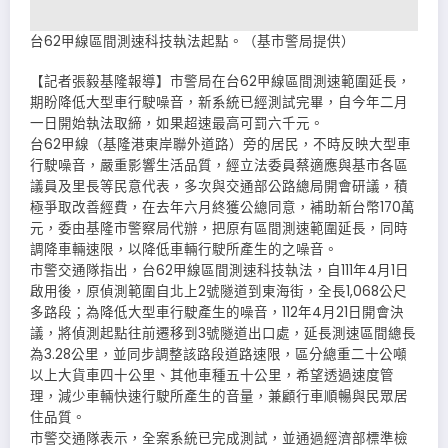
台62甲線區間測速科技執法起點。（基市警局提供）
【記者張毅基隆報導】市警局在台62甲線區間測速範圍延長，
期盼降低大型車行駛噪音，新系統已經測試完畢，自今年二月
一日開始執法取締，如果超速最高可罰六千元。
台62甲線（基隆港東岸聯外道路）旁的居民，不時反映大型車
行駛噪音，嚴重影響生活品質，經立法委員蔡適應與基市各區
議員及里長等民意代表，多次與交通部公路總局開會研議，積
極爭取改善經費，在去年六月終獲公總同意，補助新台幣170萬
元，委由基隆市警察局代辦，把原有區間測速範圍延長，同時
調降車輛速限，以降低車輛行駛所產生的之噪音。
市警交通隊指出，台62甲線區間測速科技執法，自111年4月1日
啟用後，原偵測範圍自北上2號隧道到東海街，全長1,068公尺
多路段；為降低大型車行駛產生的噪音，112年4月21日開會決
議，將偵測起點往前遷移到3號隧道出口處，延長測速區間總長
為3.28公里，並同步調整該路段道路速限，區分總重二十公噸
以上大貨車四十公里、其他車種五十公里，希望透過速度管
理，減少車輛快速行駛所產生的音量，兼顧行車順暢與民眾居
住品質。
市警交通隊表示，全案系統已完成測試，並通過經濟部標準檢