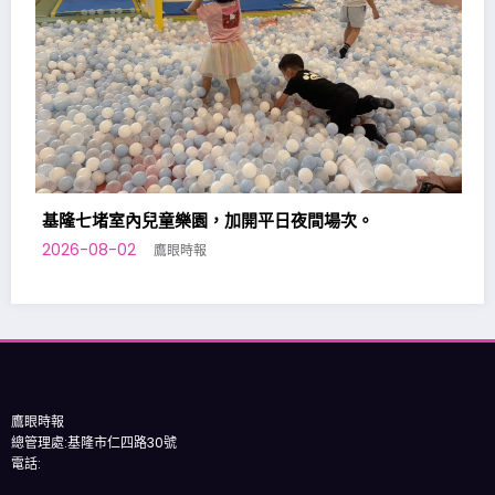
基隆原住民向市府提出「原住民族
助」政策訴求
2026-08-01
鷹眼時報
平日夜間場次。
鷹眼時報
總管理處:基隆市仁四路30號
電話:
隱私權保護政策
免責聲明豁免條款