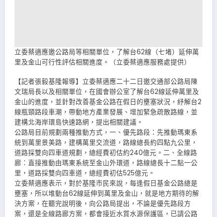
立委蔡適應邀公路局等相關單位，了解台62線（七堵）延伸萬
里及金山可行性評估相關進度。（立委蔡適應服務處提供）
【記者張毅基隆報導】立委蔡適應二十二日邀交通部公路局陳
文瑞局長以及相關單位，在國會辦公室了解台62線延伸萬里及
金山的進度，並針對改善基金公路在假日的壅塞狀況，紓解台2
線瓶頸路段車潮，帶動地方產業發展、增加緊急疏散路線，並
建構北海岸環島快速路網，提出相關建議。
公路局目前規劃兩種推動方式，一、優先路段：先推動瑪東系
統到萬里景美路，建構萬里交流道，路線總長約四點九公里，
道路採雙向四車道規劃，總經費初估約240億元。二、全線路
廊：直接推動由瑪東系統至金山外環道，路線總長十二點一公
里，道路採雙向四車道，總經費初估525億元。
立委蔡適應表示，對於基隆市民來說，每逢假日基金公路總是
壅塞，所以堆動台62線延伸到萬里及金山，就是地方期待的解
決方案，在聽完說明後，向公路局提出，不論是優先路段方
案，還是全線路廊方案，都會接近水質水源保護區，已請公路