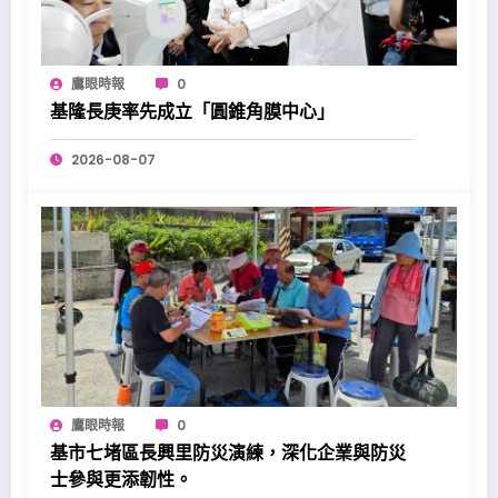
鷹眼時報
0
基隆長庚率先成立「圓錐角膜中心」
2026-08-07
鷹眼時報
0
基市七堵區長興里防災演練，深化企業與防災
士參與更添韌性。