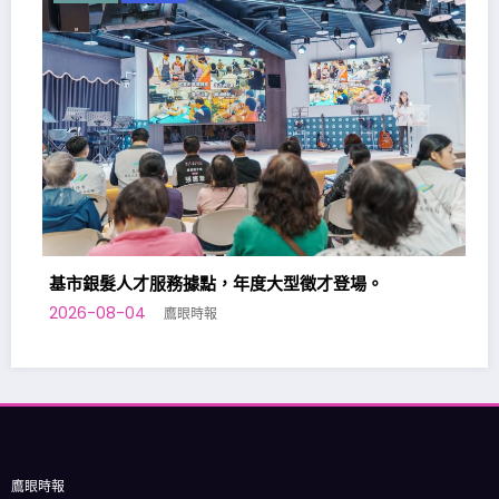
服務據點，年度大型徵才登場。
鷹眼時報
基隆七堵室內兒童
2026-08-02
鷹眼