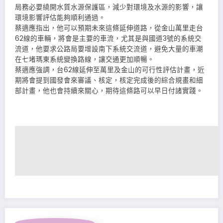
局務必要繞開水質水源保護區，減少對環境及水源的影響，讓
環境影響評估能夠順利通過。
蔡適應指出，他可以預期未來這條延伸道路，從金山萬里走台
62線的車輛，將會是主要的車流，尤其是與國道3號的系統交
流道，他要求公路局要增設南下系統交流道，避免大量的車潮
在七堵瑪東系統變換路線，讓交通更加順暢。
蔡適應強調，台62線延伸至萬里及金山的可行性評估計畫，近
期將會提到國發會來審議、核定，核定完成後的綜合規畫和細
部計畫，他也會持續來關心，期待這條路可以早日付諸實踐。