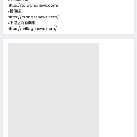
https://taiwancnews.com/
※橘傳媒
https://orangesnews.com/
※下港之聲新聞網
https://tvillagenews.com/