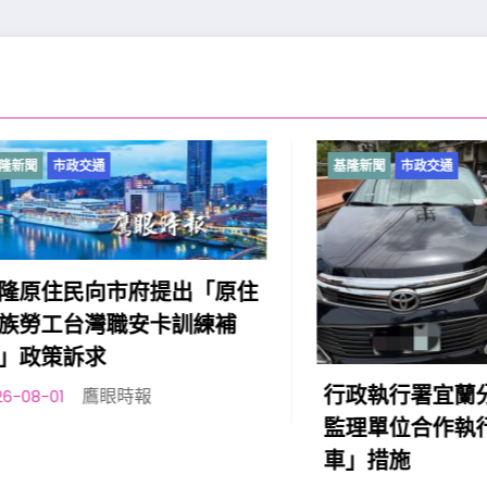
市政交通
基隆新聞
市政交通
住民向市府提出「原住
工台灣職安卡訓練補
策訴求
行政執行署宜蘭分署與
鷹眼時報
1
監理單位合作執行「智
車」措施