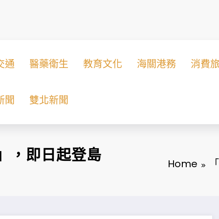
交通
醫藥衛生
教育文化
海關港務
消費
新聞
雙北新聞
動」，即日起登島
Home
「