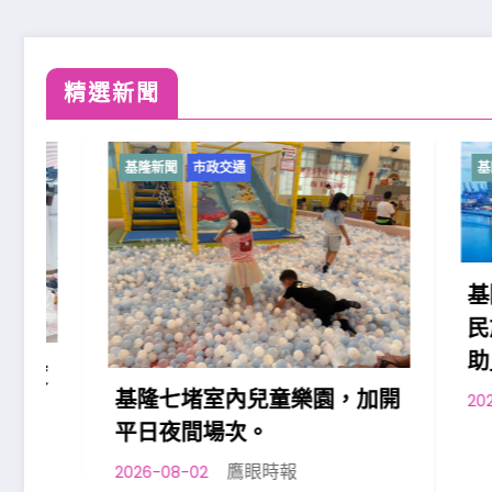
精選新聞
基隆新聞
市政交通
基隆新聞
基隆原
民族勞
助」政
基隆七堵室內兒童樂園，加開
2026-08-0
平日夜間場次。
鷹眼時報
2026-08-02