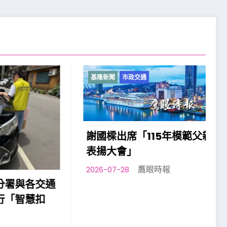
基隆新聞
市政交通
謝國樑出席「115年模範父親
表揚大會」
鷹眼時報
2026-07-28
各交通
慧扣