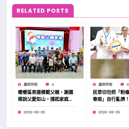
RELATED POSTS
鷹眼時報
0
鷹眼時報
0
暖暖區表揚模範父親，謝國
民眾切勿把「粉瘤
樑說父愛如山，撐起家庭也
春痘」自行亂擠
溫暖社會。
2026-08-05
2026-08-05