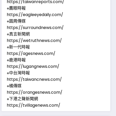
https://taiwanreports.com/
※鷹眼時報
https://eagleeyedaily.com/
※圓周傳媒
https://surroundnews.com/
※真言新聞網
https://wetruthnews.com/
※新一代時報
https://agesnews.com/
※鹿港時報
https://lugangnews.com/
※中台灣時報
https://taiwancnews.com/
※橘傳媒
https://orangesnews.com/
※下港之聲新聞網
https://tvillagenews.com/