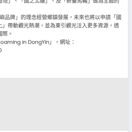
湧燈塔」、「國之北疆」、及「新臺馬輪」做為主體的
島嶼品牌」的理念經營鄉鎮發展，未來也將以申請「國
化」帶動觀光熱潮，並為東引觀光注入更多資源，透
國際。
ng in DongYin」，網址：
0