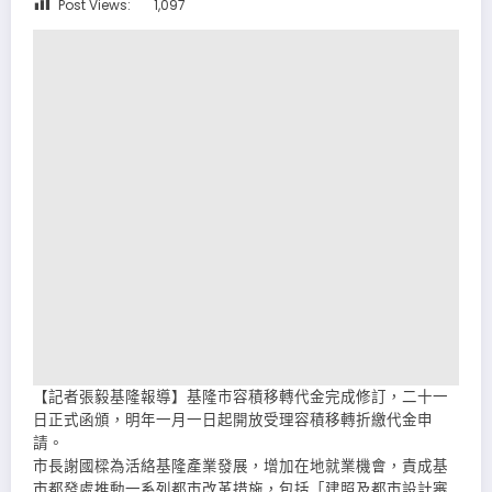
Post Views:
1,097
【記者張毅基隆報導】基隆市容積移轉代金完成修訂，二十一
日正式函頒，明年一月一日起開放受理容積移轉折繳代金申
請。
市長謝國樑為活絡基隆產業發展，增加在地就業機會，責成基
市都發處推動一系列都市改革措施，包括「建照及都市設計審