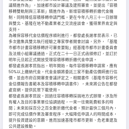
議精進作為」，加速都市設計審議及建照審查，並提出「容積
移轉雙軌制與三革新」精進作為，新增容積移轉折繳代金機
制，同時降低容積移轉申請門檻，更在今年八月三十一日辦理
與雙北、基隆在地不動產業者之交流座談會，獲得業界肯定與
支持。
為確保容移代金估價程序順利進行，都發處長謝孝昆表示，已
多次邀集具雙北執行經驗之專家學者開會討論，另外，「基隆
市都市計畫容積移轉許可審查要點」經基隆市都市計畫委員會
及法規小組審議通過，正式在二十一日正式函頒修訂，並訂於
明年元旦起正式開放受理容積移轉折繳代金申請。
都發處長謝孝昆指出，明年開始，每件容積移轉申請案，應有
50%以上繳納代金，代金金額將委託三家不動產估價師進行估
價，並由市府召開審查會議評定之，相關書件（基隆市容移代
金估價報告書範本及容積移轉申請書件），未來將公告在都發
處官網，提供民眾下載使用。
都發處長謝孝昆說，因過往容積移轉採捐地方式辦理，涉及所
有權人及目的事業單位協調過程，一來一往需耗費較多的時
間；未來如採百分之百全數折繳代金者，預計最快三個月內，
即可完成估價作業及審查程序，大幅降低申請人的時間成本，
提升投資建設的意願，進而加速基隆市都市更新、危老重建及
公共建設推動。