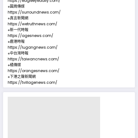
https://eagleeyedaily.com/
※圓周傳媒
https://surroundnews.com/
※真言新聞網
https://wetruthnews.com/
※新一代時報
https://agesnews.com/
※鹿港時報
https://lugangnews.com/
※中台灣時報
https://taiwancnews.com/
※橘傳媒
https://orangesnews.com/
※下港之聲新聞網
https://tvillagenews.com/