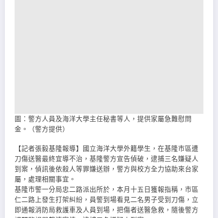
圖：警方人員及海洋大學主任秘書等人，提供家屬急難慰問
金。（警方提供）
【記者張毅基隆報導】國立海洋大學外籍學生，在基隆市區遭
刀傷送醫最終宜導不治，基隆警方宣告偵破，逮捕三名嫌疑人
到案，偵訊後依殺人等罪嫌送辦，警方與校方全力協助來台家
屬，處理相關事宜。
基隆市警一分局忠二路派出所於，本月十五日獲報指稱，市區
仁二路上發生打架糾紛，員警到場看見二名男子受到刀傷，立
即通報消防局救護車及人員到場，把傷者送醫急救，隨後警方