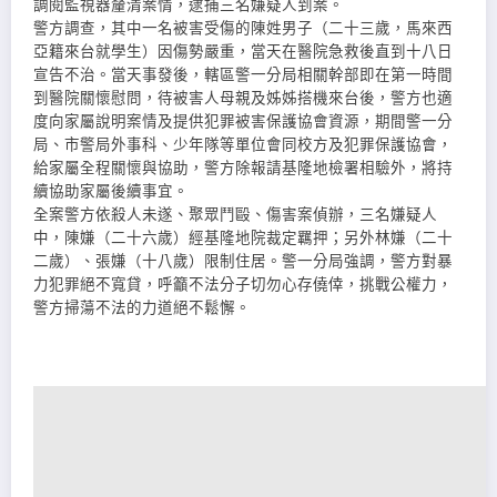
調閱監視器釐清案情，逮捕三名嫌疑人到案。
警方調查，其中一名被害受傷的陳姓男子（二十三歲，馬來西
亞籍來台就學生）因傷勢嚴重，當天在醫院急救後直到十八日
宣告不治。當天事發後，轄區警一分局相關幹部即在第一時間
到醫院關懷慰問，待被害人母親及姊姊搭機來台後，警方也適
度向家屬說明案情及提供犯罪被害保護協會資源，期間警一分
局、市警局外事科、少年隊等單位會同校方及犯罪保護協會，
給家屬全程關懷與協助，警方除報請基隆地檢署相驗外，將持
續協助家屬後續事宜。
全案警方依殺人未遂、聚眾鬥毆、傷害案偵辦，三名嫌疑人
中，陳嫌（二十六歲）經基隆地院裁定羈押；另外林嫌（二十
二歲）、張嫌（十八歲）限制住居。警一分局強調，警方對暴
力犯罪絕不寬貸，呼籲不法分子切勿心存僥倖，挑戰公權力，
警方掃蕩不法的力道絕不鬆懈。