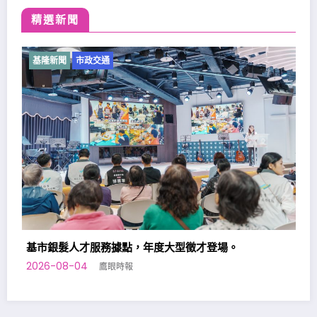
精選新聞
基隆新聞
市政交通
據點，年度大型徵才登場。
眼時報
基隆七堵室內兒童樂園
2026-08-02
鷹眼時報