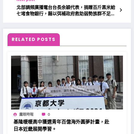
北部調頻廣播電台台長余穎代表，捐贈百斤黑米給
七堵食物銀行，藉以弭補政府救助弱勢族群不足之
處。
RELATED POSTS
鷹眼時報
0
基隆暖暖高中獲選青年百億海外圓夢計畫，赴
日本近畿展開學習。