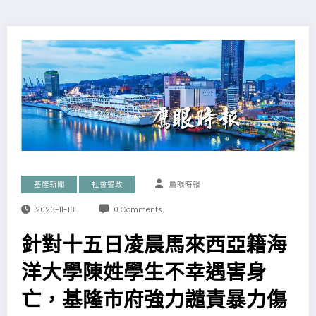
基隆新聞
社會警政
鷹眼時報
2023-11-18
0 Comments
針對十五日凌晨馬來西亞籍海
洋大學陳姓學生不幸遇害身
亡，基隆市府強力譴責暴力傷