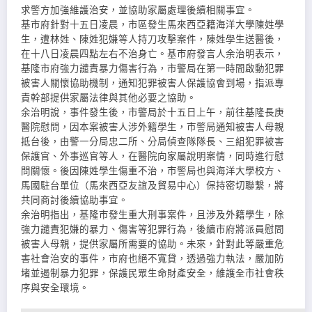
求警方加強維護治安，並協助家屬處理後續相關事宜。
基市府針對十五日凌晨，市區發生馬來西亞籍海洋大學陳姓學
生，遭林姓、陳姓犯嫌等人持刀攻擊案件，陳姓學生送醫後，
在十八日凌晨四點左右不治身亡。基市府發言人余治明表示，
基隆市府強力譴責暴力傷害行為，市警局在第一時間啟動犯罪
被害人關懷協助機制，通知犯罪被害人保護協會到場，指派專
責幹部提供家屬法律與其他必要之協助。
余治明說，事件發生後，市警局於十五日上午，前往基隆長庚
醫院慰問，因本案被害人涉外籍學生，市警局通知被害人母親
抵台後，由警一分局忠二所、分局偵查隊隊長、三組犯罪被害
保護官、外事巡官等人，在醫院向家屬說明案情，同時進行慰
問關懷。後因陳姓學生傷重不治，市警局也與海洋大學校方、
馬國駐台單位（馬來西亞友誼及貿易中心）保持密切聯繫，將
共同商討後續協助事宜。
余治明指出，基隆市發生重大刑事案件，且涉及外籍學生，除
強力譴責犯嫌的暴力、傷害等犯罪行為，後續市府將派員慰問
被害人母親，提供家屬所需要的協助。未來，針對此等嚴重危
害社會治安的事件，市府也絕不寬貸，透過強力執法，嚴加防
堵並遏制暴力犯罪，保護民眾生命財產安全，維護全市社會秩
序與安全環境。