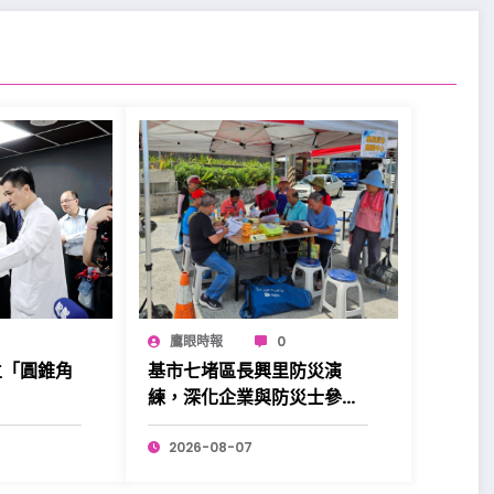
鷹眼時報
0
立「圓錐角
基市七堵區長興里防災演
練，深化企業與防災士參與
更添韌性。
2026-08-07