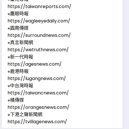
https://taiwanreports.com/
※鷹眼時報
https://eagleeyedaily.com/
※圓周傳媒
https://surroundnews.com/
※真言新聞網
https://wetruthnews.com/
※新一代時報
https://agesnews.com/
※鹿港時報
https://lugangnews.com/
※中台灣時報
https://taiwancnews.com/
※橘傳媒
https://orangesnews.com/
※下港之聲新聞網
https://tvillagenews.com/