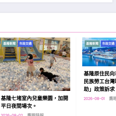
市政交通
基隆新聞
市政交通
基隆原住民向市府提出
民族勞工台灣職安卡訓
助」政策訴求
堵室內兒童樂園，加開
鷹眼時報
2026-08-01
間場次。
鷹眼時報
2