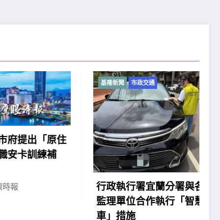
基隆新聞
市政交通
「原住
練補
2
行政執行署宜蘭分署與各交通
監理單位合作執行「智慧扣
車」措施