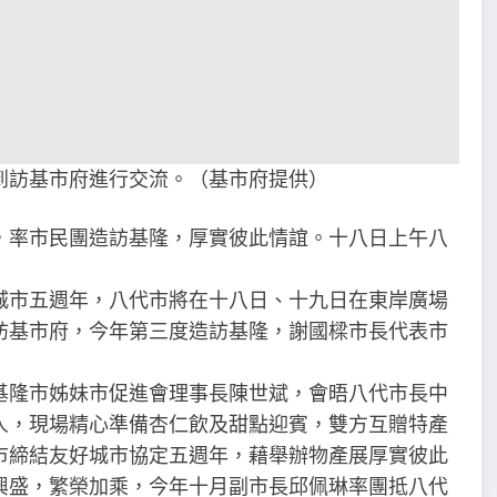
到訪基市府進行交流。（基市府提供）
，率市民團造訪基隆，厚實彼此情誼。十八日上午八
城市五週年，八代市將在十八日、十九日在東岸廣場
訪基市府，今年第三度造訪基隆，謝國樑市長代表市
基隆市姊妹市促進會理事長陳世斌，會晤八代市長中
人，現場精心準備杏仁飲及甜點迎賓，雙方互贈特產
市締結友好城市協定五週年，藉舉辦物產展厚實彼此
興盛，繁榮加乘，今年十月副市長邱佩琳率團抵八代