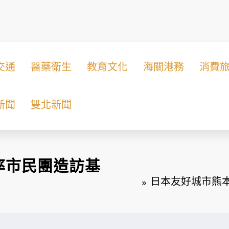
交通
醫藥衛生
教育文化
海關港務
消費
新聞
雙北新聞
率市民團造訪基
日本友好城市熊