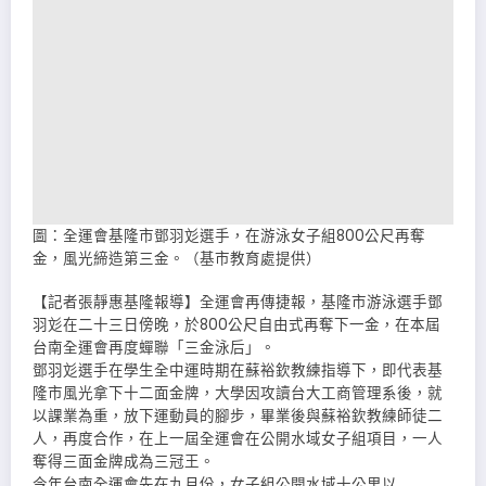
圖：全運會基隆市鄧羽彣選手，在游泳女子組800公尺再奪
金，風光締造第三金。（基市教育處提供）
【記者張靜惠基隆報導】全運會再傳捷報，基隆市游泳選手鄧
羽彣在二十三日傍晚，於800公尺自由式再奪下一金，在本屆
台南全運會再度蟬聯「三金泳后」。
鄧羽彣選手在學生全中運時期在蘇裕欽教練指導下，即代表基
隆市風光拿下十二面金牌，大學因攻讀台大工商管理系後，就
以課業為重，放下運動員的腳步，畢業後與蘇裕欽教練師徒二
人，再度合作，在上一屆全運會在公開水域女子組項目，一人
奪得三面金牌成為三冠王。
今年台南全運會先在九月份，女子組公開水域十公里以