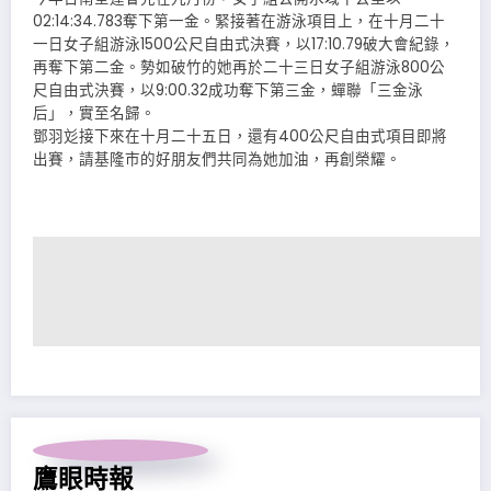
02:14:34.783奪下第一金。緊接著在游泳項目上，在十月二十
一日女子組游泳1500公尺自由式決賽，以17:10.79破大會紀錄，
再奪下第二金。勢如破竹的她再於二十三日女子組游泳800公
尺自由式決賽，以9:00.32成功奪下第三金，蟬聯「三金泳
后」，實至名歸。
鄧羽彣接下來在十月二十五日，還有400公尺自由式項目即將
出賽，請基隆市的好朋友們共同為她加油，再創榮耀。
鷹眼時報