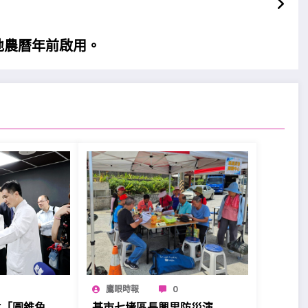
地農曆年前啟用。
鷹眼時報
0
立「圓錐角
基市七堵區長興里防災演