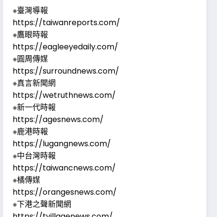
※臺灣導報
https://taiwanreports.com/
※鷹眼時報
https://eagleeyedaily.com/
※圓周傳媒
https://surroundnews.com/
※真言新聞網
https://wetruthnews.com/
※新一代時報
https://agesnews.com/
※鹿港時報
https://lugangnews.com/
※中台灣時報
https://taiwancnews.com/
※橘傳媒
https://orangesnews.com/
※下港之聲新聞網
https://tvillagenews.com/