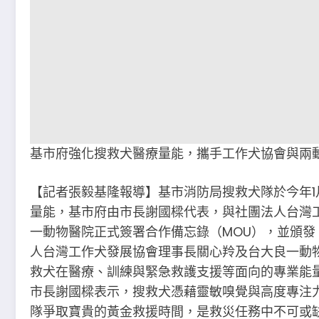
基市府強化搜救犬醫療量能，攜手工作犬協會與兩
【記者張毅基隆報導】基市消防局搜救犬隊於今年1
量能，基市府由市長謝國樑代表，與社團法人台灣
一動物醫院正式簽署合作備忘錄（MOU），並頒
人台灣工作犬發展協會理事長關心羚及台大良一動
救犬在醫療、訓練與緊急救護支援等面向的專業能
市長謝國樑表示，搜救犬憑藉靈敏嗅覺與高度專注
隊爭取寶貴的黃金救援時間，是救災任務中不可或