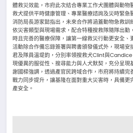
體救災效能，市府此次結合專業工作犬團體與動物
救犬提供平時健康管理、專業醫療諮詢及災時緊急
消防局長游家懿指出，未來合作將涵蓋動物急救訓
依災害類型與現場需求，配合特種搜救隊隨隊出勤
時且完善的醫療保障，讓第一線救災行動更安全、
活動除合作備忘錄簽署與聘書頒發儀式外，現場安
君及隊員溫堤鈞，分別率領搜救犬Clint與Cand
現優異的服從性、搜尋能力與人犬默契，充分呈現
謝國樑強調，透過產官民跨域合作，市府將持續完
戰力同步提升，讓基隆在面對重大災害時，具備更
產安全。