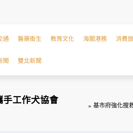
交通
醫藥衛生
教育文化
海關港務
消費
新聞
雙北新聞
攜手工作犬協會
基市府強化搜