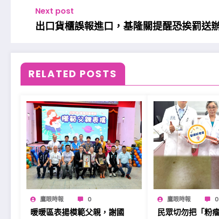
Next post
出口貨櫃誤報進口，基隆關提醒恐挨罰送
RELATED POSTS
鷹眼時報
0
鷹眼時報
0
暖暖區表揚模範父親，謝國
民眾切勿把「粉瘤