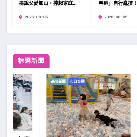
樑說父愛如山，撐起家庭也
春痘」自行亂擠
溫暖社會。
2026-08-05
2026-08-05
精選新聞
基隆新聞
市政交通
基隆新聞
基隆原
民族勞
助」政