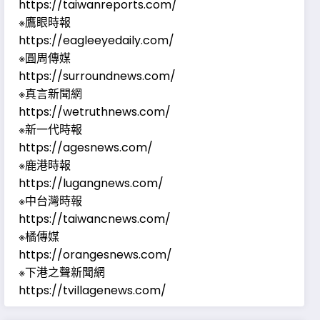
https://taiwanreports.com/
※鷹眼時報
https://eagleeyedaily.com/
※圓周傳媒
https://surroundnews.com/
※真言新聞網
https://wetruthnews.com/
※新一代時報
https://agesnews.com/
※鹿港時報
https://lugangnews.com/
※中台灣時報
https://taiwancnews.com/
※橘傳媒
https://orangesnews.com/
※下港之聲新聞網
https://tvillagenews.com/