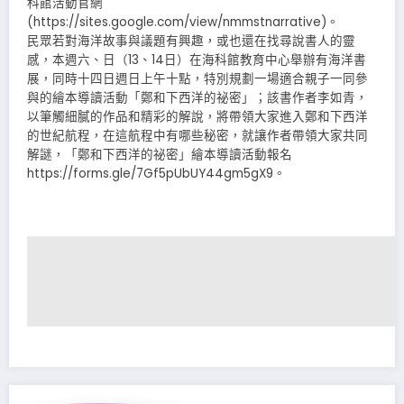
科館活動官網
(https://sites.google.com/view/nmmstnarrative)。
民眾若對海洋故事與議題有興趣，或也還在找尋說書人的靈
感，本週六、日（13、14日）在海科館教育中心舉辦有海洋書
展，同時十四日週日上午十點，特別規劃一場適合親子一同參
與的繪本導讀活動「鄭和下西洋的祕密」；該書作者李如青，
以筆觸細膩的作品和精彩的解說，將帶領大家進入鄭和下西洋
的世紀航程，在這航程中有哪些秘密，就讓作者帶領大家共同
解謎，「鄭和下西洋的祕密」繪本導讀活動報名
https://forms.gle/7Gf5pUbUY44gm5gX9。