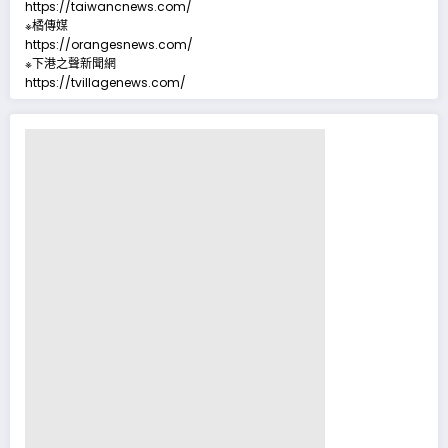
https://taiwancnews.com/
※橘傳媒
https://orangesnews.com/
※下港之聲新聞網
https://tvillagenews.com/