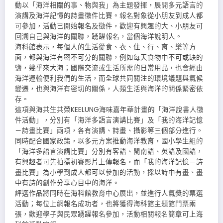
動以「海洋相關的事、物與我」為主題發揮，展開多元語言的
演講及海洋記憶的詩畫徵件比賽。報名對象從小朋友到成人都
可參加，活動已開始報名及徵件，歡迎有興趣的大、小朋友可
回溯自己與海洋的關聯，踴躍報名，當個海洋說明人。
海科館表示，每個人的生活從食、衣、住、行、育、樂等方
面，都與海洋有密不可分的關聯，例如每天食物中不可或缺的
鹽，幾乎來大海；國際交流或生活所需的日常用品，也會經由
海洋運輸便利我們的生活，而全球共同關注的環境議題與氣候
變遷，也與海洋有密切的關係，人類生活與海洋的關係緊密依
存。
這項與海共生共榮KEELUNG海味嘉年華計畫的「海洋說書人徵
件活動」，分別有「海洋多語言演講比賽」及「我的海洋記憶
－詩畫比賽」兩項，各有演講、詩畫、攝影等三個部分進行。
同時配合國家政策，以多元方案推動海洋教育，國小學生組的
「海洋多語言演講比賽」分別有客語、閩南語、英語及國語，
有興趣者可先拍攝初賽影片上傳報名，而「我的海洋記憶－詩
畫比賽」為小學到成人都可以參加的活動，採以詩中有畫、畫
中有詩的創作分享心目中的海洋。
評選作品將同時在海科館教育中心展出，並進行人氣獎的票選
活動；每位上網報名成功者，也將獲得海科館主題館門票兩
張，歡迎學子與民眾踴躍報名參加，活動相關報名簡章可上海