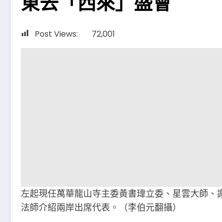
東去「西來」盛會
Post Views:
72,001
左起現任萬華龍山寺主委黃書瑋立委、星雲大師、
法師介紹兩岸出席代表。（李伯元翻攝）