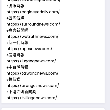
※鷹眼時報
https://eagleeyedaily.com/
※圓周傳媒
https://surroundnews.com/
※真言新聞網
https://wetruthnews.com/
※新一代時報
https://agesnews.com/
※鹿港時報
https://lugangnews.com/
※中台灣時報
https://taiwancnews.com/
※橘傳媒
https://orangesnews.com/
※下港之聲新聞網
https://tvillagenews.com/