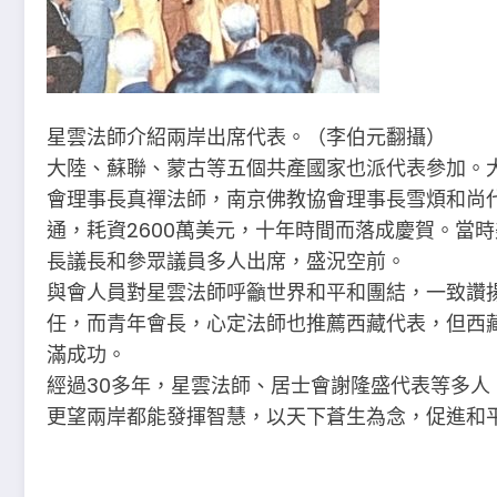
星雲法師介紹兩岸出席代表。（李伯元翻攝）
大陸、蘇聯、蒙古等五個共產國家也派代表參加。
會理事長真禪法師，南京佛教協會理事長雪煩和尚
通，耗資2600萬美元，十年時間而落成慶賀。當
長議長和參眾議員多人出席，盛況空前。
與會人員對星雲法師呼籲世界和平和團結，一致讚
任，而青年會長，心定法師也推薦西藏代表，但西
滿成功。
經過30多年，星雲法師、居士會謝隆盛代表等多
更望兩岸都能發揮智慧，以天下蒼生為念，促進和