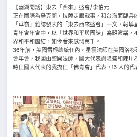
【幽湖閒話】東去「西來」盛會∕李伯元
正在國際為烏克蘭，拉薩走廊戰事，和台海面臨兵凶
「草嶺」雜誌發表的「東去西來盛會」一文，報導星
青年會年會中，以「世界和平與團結」為題演講，4
界和平和團結，如今看來感慨萬千。
36年前，美國雷根總統任內，星雲法師在美國洛
會年會，我國由聖開法師，國大代表謝隆盛和陳川
時任國大代表的我擔任「佛青會」代表，16 人的