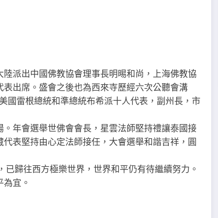
大陸派出中國佛教協會理事長明晹和尚，上海佛教協
代表出席。盛會之後也為西來寺歷經六次公聽會溝
時美國雷根總統和準總統布希派十人代表，副州長，市
揚。年會選舉世佛會會長，星雲法師堅持禮讓泰國接
藏代表堅持由心定法師接任，大會選舉和諧吉祥，圓
人，已歸往西方極樂世界，世界和平仍有待繼續努力。
平為宜。