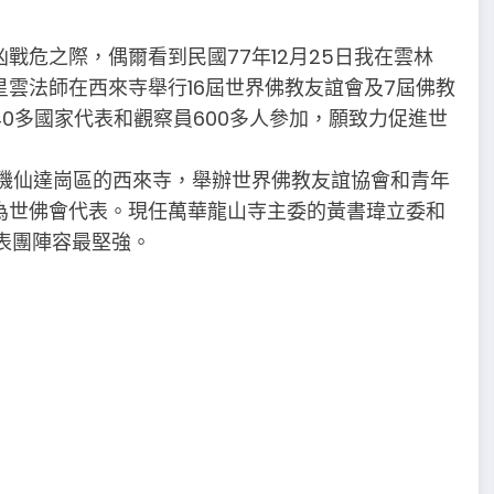
戰危之際，偶爾看到民國77年12月25日我在雲林
雲法師在西來寺舉行16屆世界佛教友誼會及7屆佛教
0多國家代表和觀察員600多人參加，願致力促進世
杉磯仙達崗區的西來寺，舉辦世界佛教友誼協會和青年
為世佛會代表。現任萬華龍山寺主委的黃書瑋立委和
代表團陣容最堅強。