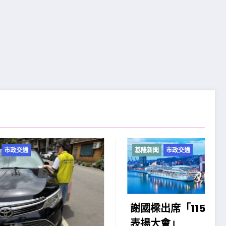
基隆新聞
市政交通
基
謝國樑出席「115年模範父親
表揚大會」