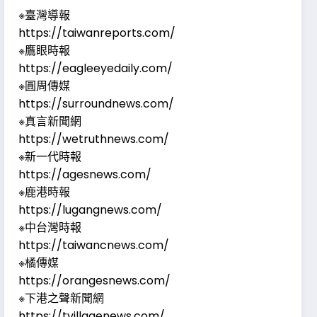
※臺灣導報
https://taiwanreports.com/
※鷹眼時報
https://eagleeyedaily.com/
※圓周傳媒
https://surroundnews.com/
※真言新聞網
https://wetruthnews.com/
※新一代時報
https://agesnews.com/
※鹿港時報
https://lugangnews.com/
※中台灣時報
https://taiwancnews.com/
※橘傳媒
https://orangesnews.com/
※下港之聲新聞網
https://tvillagenews.com/