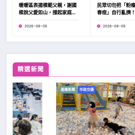
暖暖區表揚模範父親，謝國
民眾切勿把「粉瘤
樑說父愛如山，撐起家庭也
春痘」自行亂擠
溫暖社會。
2026-08-05
2026-08-05
精選新聞
基隆新聞
市政交通
基隆新聞
市
基隆原住
民族勞工