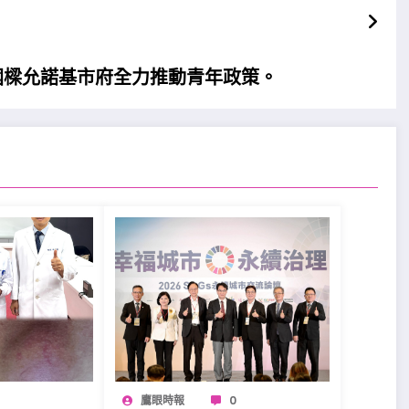
國樑允諾基市府全力推動青年政策。
鷹眼時報
0