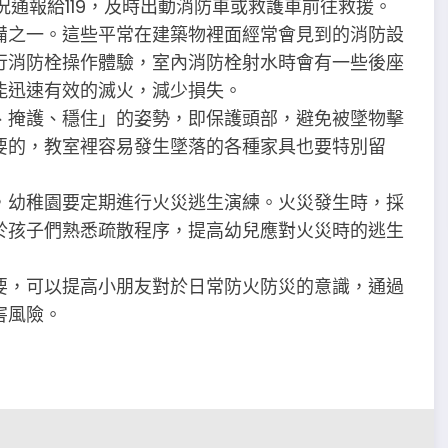
況通報給119，及時出動消防車或救護車前往救援。
備之一。這些平常在建築物裡面經常會見到的消防設
行消防栓操作體驗，室內消防栓射水時會有一些後座
能迅速有效的滅火，減少損失。
、掩護、穩住」的姿勢，即保護頭部，避免被墜物擊
要的，教室裡容易發生墜落的各種家具也要特別留
，幼稚園要定期進行火災逃生演練。火災發生時，採
於孩子們熟悉疏散程序，提高幼兒應對火災時的逃生
要，可以提高小朋友對於日常防火防災的意識，通過
害風險。