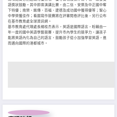
語獎狀鼓勵。其中即席演講比賽，由二信、安樂及中正國中奪
下特優；南榮、銘傳、百福、建德及成功國中獲得優等；聖心
中學榮獲佳作；看圖寫作競賽將在評審閱卷評比後，另行公布
在基市教育處全球資訊網。
基市教育處代理處長楊桂杰表示，英語是國際語言，盼藉由一
年一度的國中英語學藝競賽，提升市內學生的競爭力，讓孩子
能將英語內化為自己的語言，鼓勵孩子從小加強學習英語，進
而邁向國際的港都城市。