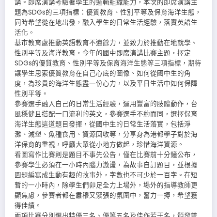
講。即席演講考驗著學生的邏輯組織能力，本次的即席演講主
題為SDGs的三項指標：優質教育、性別平等及保育海洋生態，
同時希望從在地出發，融入學生的日常生活經驗，落實英語生
活化。
基市教育處推動英語教育不遺餘力，並致力於推動在地就學、
性別平等及海洋教育，今年的國中即席演講比賽主題，擇定
SDGs的優質教育、性別平等及保育海洋生態等三項指標，期待
讓學生思索優質教育在自己心底的圖像、如何從國中生的角
度，為珍貴的海洋生態盡一份心力，以及平日生活中如何保障
性別平等。
參賽選手融入自己的日常生活經驗，運用豐富的肢體動作，台
風穩健且搭配一口流利的英文，參賽選手不約而同，選擇保育
海洋生態這道題目發揮，從國中生的日常生活落實，包括淨
灘、減塑、魚種食用、資源回收等，分享身為港都學子對於海
洋保育的重視，呼籲大眾從小地方做起，珍惜海洋資源。
看圖寫作比賽則是題目不事先公告，僅在比賽前十分鐘公布，
參賽學生必須在一小時內腦力激盪，為故事自訂題目，並根據
圖題編寫成生動有趣的故事外，字數也不可少於一百字。在短
暫的一小時內，除學生們卯足全力上場外，場外的指導教師更
顯焦慮，參賽者都在肅穆又緊張的氛圍中，奮力一搏，希望獲
得佳績。
兩項比賽分別選出特優三名、優等五名及佳作若干名，頒發雙