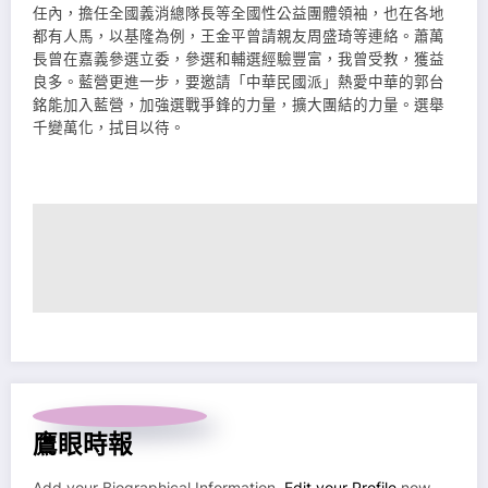
任內，擔任全國義消總隊長等全國性公益團體領袖，也在各地
都有人馬，以基隆為例，王金平曾請親友周盛琦等連絡。蕭萬
長曾在嘉義參選立委，參選和輔選經驗豐富，我曾受教，獲益
良多。藍營更進一步，要邀請「中華民國派」熱愛中華的郭台
銘能加入藍營，加強選戰爭鋒的力量，擴大團結的力量。選舉
千變萬化，拭目以待。
鷹眼時報
Add your Biographical Information.
Edit your Profile
now.