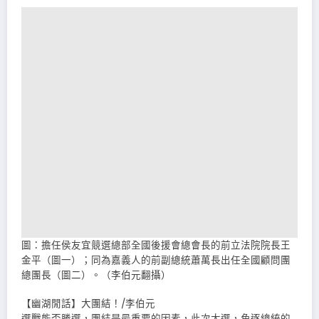
圖：擔任侯友宜競選總部全國後援會總會長的前立法院院長王
金平（圖一）；同為嘉義人的前副總統蕭萬長出任全國顧問團
總團長（圖二）。（李伯元翻攝）
【幽湖閒話】大團結！∕李伯元
選戰能否勝選，團結是最重要的因素，此次大選，角逐總統的