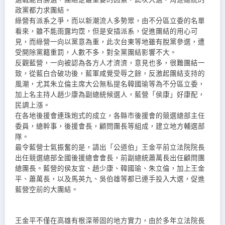
政黨都力求團結。
綠營有派系之爭，而以新潮流人多勢眾，由不分區立委的名單
看來，雖不能雨露均霑，但是安插派系，促進團結的用心可
見，而綠營一向以黨意為重，此次台東等地雖有脫黨參選，遭
受開除黨籍重罰，人數不多，對全黨團結影響不大。
反觀藍營，一向被認為各方人才濟濟，意見也多，很難團結一
致，從藍白合破功後，藍軍咸覺受辱之餘，反激起團結支持的
風潮，尤其朱立倫主席大公無私提名韓國瑜等為不分區立委，
加上名主持人趙少康為副總統候選人，藍營「侯康」好康配，
民調上漲。
在各地後援會連珠炮式的成立，各縣市後援會的競選總部主任
委員，總幹事，後援會長，顧問團長等組成，建立地方輔選部
隊。
最令藍營士氣振奮的是，請出「公道伯」王金平前立法院院長
出任競選總部全國後援總會會長，前副總統蕭萬長出任顧問團
總團長。藍營的侯友宜、趙少康、韓國瑜、朱立倫，加上王金
平、蕭萬長，以及馬英九、吳伯雄等都已連手投入大選，促進
藍營空前的大團結。
王金平不僅在高雄有根深蒂固的地方實力，由於多年立法院長