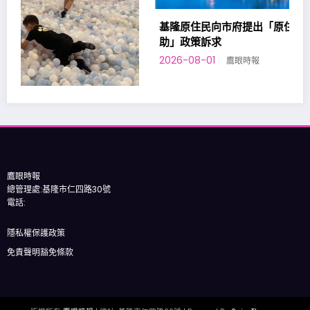
基隆原住民向市府提出「原住民族勞工台灣職安卡訓練補
助」政策訴求
2026-08-01
鷹眼時報
鷹眼時報
總管理處:基隆市仁四路30號
電話:
隱私權保護政策
免責聲明豁免條款
版權所有
鷹眼時報
| 總社: 基隆市仁四路30號 | Powered By
SpiceThemes