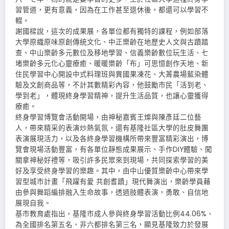
習管道，更有意義，因為在工作甚至退休後，都還可以學習不
輟。
謝國樑說，這次的成果展，各單位都有獨特的課程，例如部落
大學原織原味原創傳統文化、中正樂齡在地歷史人文與古蹟踏
查、中山樂齡多元數位及移地學習、信義樂齡數位玩生活、七
堵樂齡多元化心靈療癒、暖暖樂齡「布」可思憶創作天地、新
住民學習中心開設中式料理班與異國果凍花、大菁農場藍染體
驗及文創商品等，不計其數精彩內容，他鼓勵市民「活到老、
學到老」，體現終身學習精神，提升生活品質，也讓心靈獲得
療癒。
終身學習博覽會活動開場，由神秘嘉賓王燦與陳彥廷二位藝
人，帶來精采的表演炒熱氣氛，還有基隆社區大學的肚皮舞團
表演展現活力，以及各終身學習機構所帶來豐富精彩演出，博
覽會現場活動豐富，有各單位靜態成果展示、手作DIY體驗、闖
關拿神秘好禮等，吸引許多民眾來到現場，共同探索學習的美
好及享受終身學習的樂趣。其中，由中山優質樂齡中心帶來學
習型城市計畫「飛躍有愛 共創耆蹟」現代舞演出，樂齡學員藉
由參與舞蹈編排融入生命故事，透過肢體表演，勇敢、自信地
展現自我。
基市教育處指出，基隆市成人參與終身學習活動比例44.06%、
為全國排名第五名、非六都排名第三名，顯見基隆致力於發展