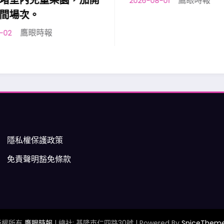
堵室內兒童樂園，加開
鷹眼時報
2026-08-01
間場次。
鷹眼時報
2
隱私權保護政策
免責聲明豁免條款
版權所有
鷹眼時報
| 總社: 基隆市仁四路30號 | Powered By
SpiceThem