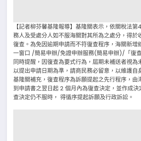
【記者柳芬馨基隆報導】基隆關表示，依關稅法第4
務人及受處分人如不服海關對其所為之處分，得於
復查。為免因逾期申請而不符復查程序，海關新增
一窗口 /簡易申辦/免證申辦服務(簡易申辦)/「復查
同時提醒，因復查為要式行為，屆期未補送者視為
以提出申請日期為準，請商民務必留意，以維護自
基隆關補充，復查程序為訴願提起之先行程序，由
到申請書之翌日起 2 個月內為復查決定，並作成
查決定仍不服時， 得循序提起訴願及行政訴訟。