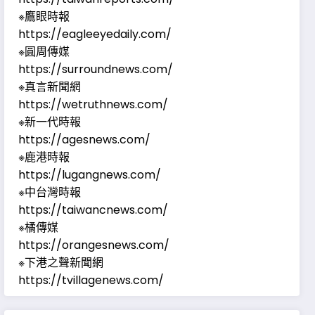
※鷹眼時報
https://eagleeyedaily.com/
※圓周傳媒
https://surroundnews.com/
※真言新聞網
https://wetruthnews.com/
※新一代時報
https://agesnews.com/
※鹿港時報
https://lugangnews.com/
※中台灣時報
https://taiwancnews.com/
※橘傳媒
https://orangesnews.com/
※下港之聲新聞網
https://tvillagenews.com/