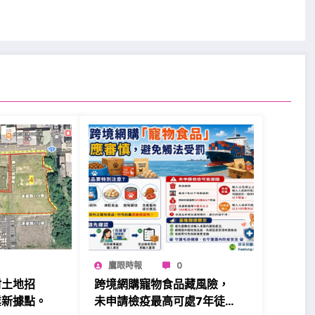
鷹眼時報
0
村土地招
跨境網購寵物食品藏風險，
業新據點。
未申請檢疫最高可處7年徒