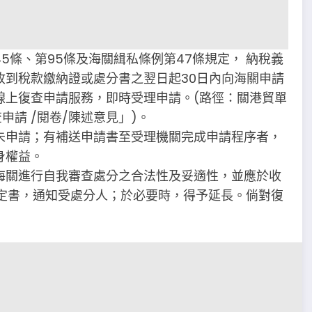
5條、第95條及海關緝私條例第47條規定， 納稅義
收到稅款繳納證或處分書之翌日起30日內向海關申請
線上復查申請服務，即時受理申請。(路徑：關港貿單
申請 /閱卷/陳述意見」)。
未申請；有補送申請書至受理機關完成申請程序者，
身權益。
海關進行自我審查處分之合法性及妥適性，並應於收
決定書，通知受處分人；於必要時，得予延長。倘對復