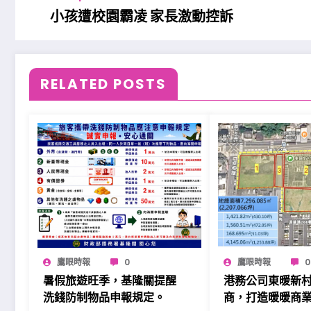
小孩遭校園霸凌 家長激動控訴
RELATED POSTS
鷹眼時報
0
鷹眼時報
0
暑假旅遊旺季，基隆關提醒
港務公司東暖新
洗錢防制物品申報規定。
商，打造暖暖商