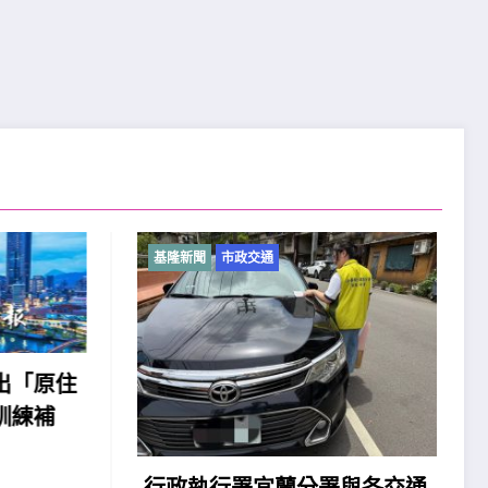
基隆新聞
市政交通
「原住
練補
2