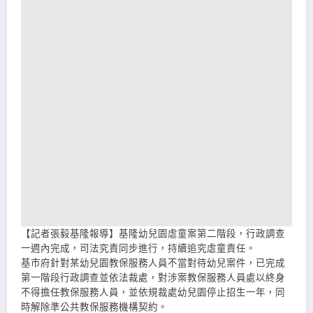
【記者張毅基隆報導】基隆幼兒園虐童案第二階段，行政調查
一週內完成，司法究責同步進行，持續追究虐童責任。
基市府針對某幼兒園教保服務人員不當對待幼兒案件，已完成
第一階段行政調查並依法裁處，對涉案教保服務人員處以終身
不得擔任教保服務人員，並依規裁處幼兒園停止招生一年，同
時解除準公共教保服務機構契約。