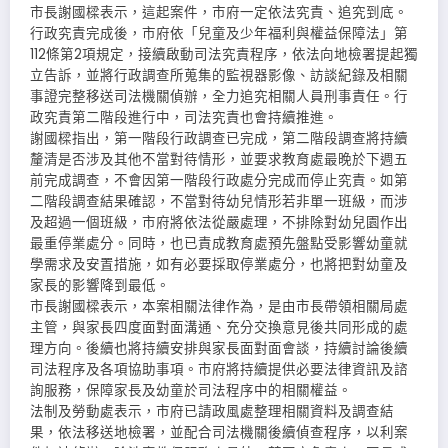
市長謝國樑表示，這起案件，市府一定依法究責、追究到底。
行政究責完成後，市府依「兒童及少年福利與權益保障法」第
112條第2項規定，接續啟動司法究責程序，依法向地檢署提起獨
立告訴，並將行政調查所蒐集的監視器影像、訪談紀錄及相關
事證完整移送司法機關偵辦，全力追究相關人員刑事責任。行
政究責第二階段進行中，司法究責也會持續推進。
謝國樑指出，第一階段行政調查已完成，第二階段調查將持續
釐清是否涉及其他不當對待情形，並要求教育處最晚於下週五
前完成調查，不會因第一階段行政處分完成而停止究責。如第
二階段調查結果確認，不當對待幼兒情形若非單一班級，而涉
及超過一個班級，市府將依法從嚴處理，不排除對幼兒園作出
最重停業處分。同時，也已責成教育處預先盤點受影響幼童就
學需求及安置措施，如有必要採取停業處分，也將把對幼童及
家長的影響降到最低。
市長謝國樑表示，本案相關法律作為，是由市長帶領相關局處
主管，與家長四度面對面溝通、充分交換意見後共同形成的處
理方向。後續也將持續安排與家長面對面會談，持續討論後續
司法程序及各項協助事項。市府將持續提供必要法律資訊及諮
詢服務，保障家長及幼童於司法程序中的相關權益。
法制及勞動處表示，市府已請政風處整理相關資料及調查結
果，依法移送地檢署，並配合司法機關後續偵查程序，以利案