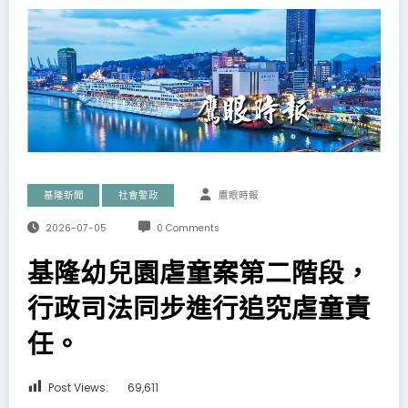
基隆新聞
社會警政
鷹眼時報
2026-07-05
0 Comments
基隆幼兒園虐童案第二階段，
行政司法同步進行追究虐童責
任。
Post Views:
69,611