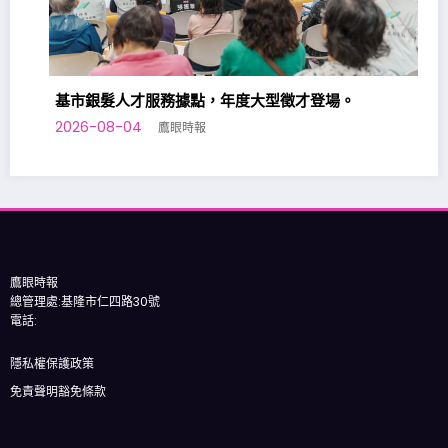
基市銀髮人才服務據點，年度大型徵才登場。
2026-08-04
鷹眼時報
基隆
202
鷹眼時報
總管理處:基隆市仁四路30號
電話:
隱私權保護政策
免責聲明豁免條款