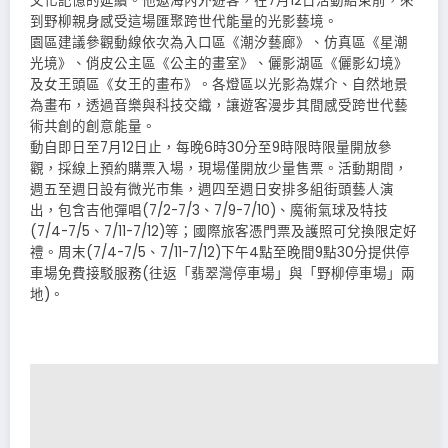
文化記憶的延續。他邀海內外遊客，在7月12日活動結束前，來
到野柳親身感受這場匯聚跨世代能量的光影藝境。
園區建議參觀動線依次為入口區《潮汐藝廊》、仿真區《星潮
光境》、俏皮公主區《公主的畫室》、儷影湖區《儷影幻境》
及女王頭區《女王的畫布》。各燈區以光影為媒介、自然地景
為畫布，透過音樂與科技交織，讓遊客漫步其間感受跨世代藝
術共創的創意能量。
動自即日至7月12日止，每晚6時30分至9時限時限量開放參
觀，採線上預約購票入場，現場僅開放少量售票。活動期間，
週五至週日設有微光市集，週四至週日安排多組街頭藝人演
出，包含吉他彈唱(7/2-7/3、7/9-7/10)、魔術氣球及特技
(7/4-7/5、7/11-7/12)等；國際旅客憑門票及護照可兌換限定好
禮。周末(7/4-7/5、7/11-7/12)下午4點至晚間9點30分提供停
車場免費接駁服務(往返「翡翠灣停車場」與「野柳停車場」兩
地)。