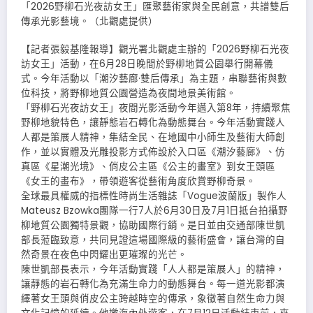
「2026野柳石光夜訪女王」匯聚藝術家與全民創意，共譜雙后
傳承光影藝境。（北觀處提供）
【記者張毅基隆報導】觀光署北觀處主辦的「2026野柳石光夜
訪女王」活動，在6月28日晚間於野柳地質公園舉行開幕儀
式。今年活動以「潮汐藝廊·雙后傳承」為主題，串聯藝術與數
位科技，將野柳地質公園營造為夜間地景美術館。
「野柳石光夜訪女王」夜間光影活動今年邁入第8年，持續聚焦
野柳地貌特色，讓靜態岩石轉化為動態舞台。今年活動實踐人
人都是策展人精神，集結全民、在地國中小師生及藝術大師創
作，並以實體及光雕投影方式佈設於入口區《潮汐藝廊》、仿
真區《星潮光境》、俏皮公主區《公主的畫室》到女王頭區
《女王的畫布》，帶領遊客從藝術角度欣賞野柳奇景。
全球最具權威的指標性時尚生活雜誌「Vogue波蘭版」製作人
Mateusz Bzowka團隊一行7人於6月30日及7月1日抵台拍攝野
柳地質公園獨特景觀，協助國際行銷。是日並由交通部陳世凱
部長蒞臨致意，共同見證這場國際級的藝術盛會，讓台灣的自
然奇景在夜色中閃耀出更璀璨的光芒。
陳世凱部長表示，今年活動實踐「人人都是策展人」的精神，
讓靜態的岩石轉化為充滿生命力的動態舞台。每一道光影都演
繹著女王頭與俏皮公主跨越時空的傳承，象徵著自然生命力與