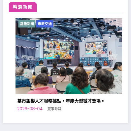
精選新聞
基隆新聞
市政交通
基市銀髮人才服務據點，年度大型徵才登場。
2026-08-04
鷹眼時報
基
2