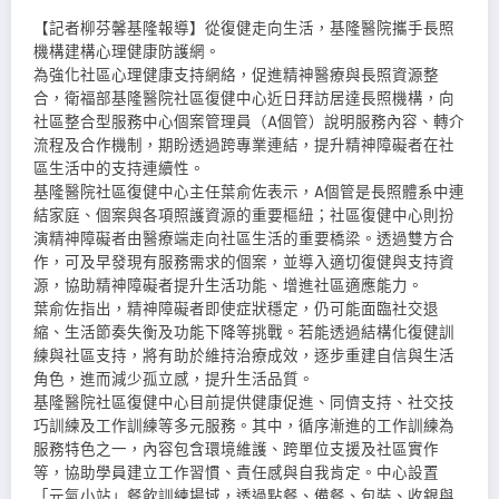
【記者柳芬馨基隆報導】從復健走向生活，基隆醫院攜手長照
機構建構心理健康防護網。
為強化社區心理健康支持網絡，促進精神醫療與長照資源整
合，衛福部基隆醫院社區復健中心近日拜訪居達長照機構，向
社區整合型服務中心個案管理員（A個管）說明服務內容、轉介
流程及合作機制，期盼透過跨專業連結，提升精神障礙者在社
區生活中的支持連續性。
基隆醫院社區復健中心主任葉俞佐表示，A個管是長照體系中連
結家庭、個案與各項照護資源的重要樞紐；社區復健中心則扮
演精神障礙者由醫療端走向社區生活的重要橋梁。透過雙方合
作，可及早發現有服務需求的個案，並導入適切復健與支持資
源，協助精神障礙者提升生活功能、增進社區適應能力。
葉俞佐指出，精神障礙者即使症狀穩定，仍可能面臨社交退
縮、生活節奏失衡及功能下降等挑戰。若能透過結構化復健訓
練與社區支持，將有助於維持治療成效，逐步重建自信與生活
角色，進而減少孤立感，提升生活品質。
基隆醫院社區復健中心目前提供健康促進、同儕支持、社交技
巧訓練及工作訓練等多元服務。其中，循序漸進的工作訓練為
服務特色之一，內容包含環境維護、跨單位支援及社區實作
等，協助學員建立工作習慣、責任感與自我肯定。中心設置
「元氣小站」餐飲訓練場域，透過點餐、備餐、包裝、收銀與