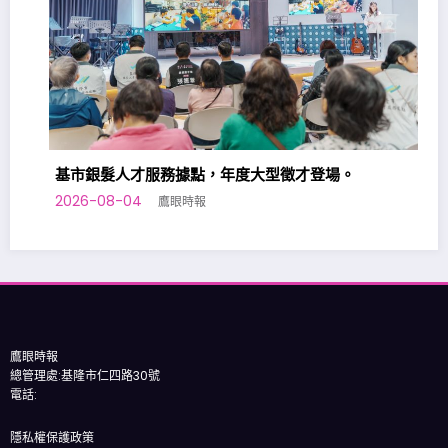
基市銀髮人才服務據點，年度大型徵才登場。
2026-08-04
鷹眼時報
基
20
鷹眼時報
總管理處:基隆市仁四路30號
電話:
隱私權保護政策