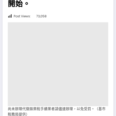
開始。
Post Views:
73,058
尚未辦理代徵娛樂稅手續業者請儘速辦理，以免受罰。（基市
稅務局提供）