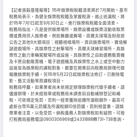
【記者張毅基隆報導】115年娛樂稅稅籍清查將於7月開始。基市
稅務局表示，為健全娛樂稅稅籍及掌握稅源，遏止逃漏稅，將
於115年7月1日起至9月30日止，進行娛樂稅稅籍全面清查。
稅務局指出，凡是提供娛樂場所、娛樂設備或娛樂活動收取票
價或費用供人娛樂者，例如舞廳或舞場、高爾夫球場及財政部
公告之其他9大類項目：視聽視唱場所、資訊娛樂場所、實境解
謎遊戲場所、具娛樂性之射擊場所、高爾夫球練習場所、具娛
樂性之動力車輛駕駛場所或設施、具娛樂性之自助選務販賣機
及卡匣自動販賣機、電子遊戲機及具娛樂性之水上或空中動力
設施皆為娛樂稅的課稅對象，都要在開業前向稅務局辦理代徵
報繳娛樂稅手續。另115年5月22日起娛樂稅法修訂，已刪除電
影、藝文活動等原課稅項目。
稅務局呼籲，如果業者尚未依規定辦理娛樂稅代徵手續者，請
儘速辦理，於未經檢舉或稅務局未調查前自動補辦登記和補
稅，可依規定免罰，否則一經查獲除追繳所漏稅額外，最高可
處新台幣15萬元罰鍰及所漏稅額10倍罰鍰，罰則相當重，請娛
樂業者注意，以免受罰。納稅義務人對娛樂稅如有疑問，可撥
打稅務局服務電話0800306969或24331888轉731~738查詢。