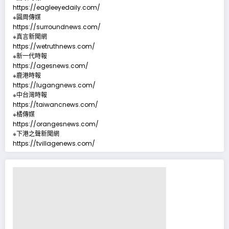
https://eagleeyedaily.com/
※圓周傳媒
https://surroundnews.com/
※真言新聞網
https://wetruthnews.com/
※新一代時報
https://agesnews.com/
※鹿港時報
https://lugangnews.com/
※中台灣時報
https://taiwancnews.com/
※橘傳媒
https://orangesnews.com/
※下港之聲新聞網
https://tvillagenews.com/