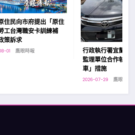
「原住
練補
2
行政執行署宜蘭分署與各交通
監理單位合作執行「智慧扣
車」措施
鷹眼時報
2026-07-29