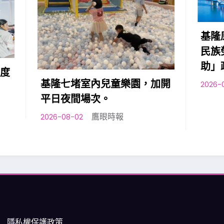
基隆原住民向市府提出
民族勞工台灣職安卡訓
助」政策訴求
堵室內兒童樂園，加開
鷹眼時報
2026-08-01
間場次。
鷹眼時報
2