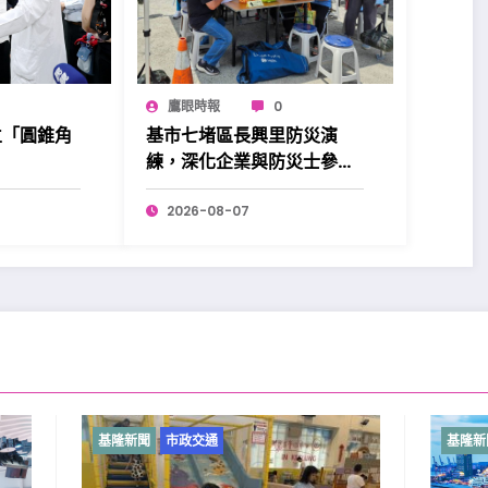
鷹眼時報
0
立「圓錐角
基市七堵區長興里防災演
練，深化企業與防災士參與
更添韌性。
2026-08-07
市政交通
基隆新聞
市政交通