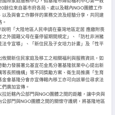
府國際家庭服務中心，假基隆市婦幼福利中心第一教
20餘位來自基市府各局、處以及轄內NGO團體工作
、以及與會工作夥伴的業務交流及經驗分享，共同建
絡。
伴說明「大陸地區人民申請在臺灣地區定居 應繳附喪
者之外國籍父母在臺停留期間規定」、「防杜非洲豬
見法令宣導」、「新住民及子女培力計畫」及「性平
出攸關新住民家庭及移工之相關福利與服務資訊，如
勞動力發展署北基宜花金馬分署基隆就業中心提出新
構等長照機構」等不同獎勵方案、衛生局推廣「生育
基金會基隆分會亦宣傳轄內移工亦可向該單位尋求法
工們廣加宣傳。
以拉近轄內公部門與NGO團體之間的距離，讓中央與
內公部門與NGO團體之間的關懷守護網，將基隆地區