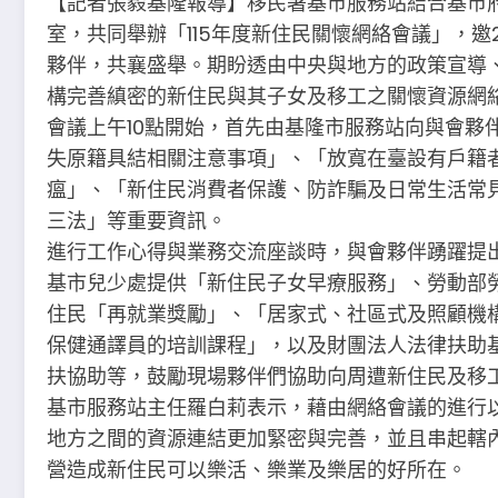
【記者張毅基隆報導】移民署基市服務站結合基市
室，共同舉辦「115年度新住民關懷網絡會議」，邀
夥伴，共襄盛舉。期盼透由中央與地方的政策宣導
構完善縝密的新住民與其子女及移工之關懷資源網
會議上午10點開始，首先由基隆市服務站向與會夥
失原籍具結相關注意事項」、「放寬在臺設有戶籍
瘟」、「新住民消費者保護、防詐騙及日常生活常
三法」等重要資訊。
進行工作心得與業務交流座談時，與會夥伴踴躍提
基市兒少處提供「新住民子女早療服務」、勞動部
住民「再就業獎勵」、「居家式、社區式及照顧機
保健通譯員的培訓課程」，以及財團法人法律扶助
扶協助等，鼓勵現場夥伴們協助向周遭新住民及移
基市服務站主任羅白莉表示，藉由網絡會議的進行
地方之間的資源連結更加緊密與完善，並且串起轄
營造成新住民可以樂活、樂業及樂居的好所在。