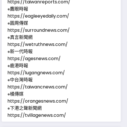
https://taiwanreports.com/
※鷹眼時報
https://eagleeyedaily.com/
※圓周傳媒
https://surroundnews.com/
※真言新聞網
https://wetruthnews.com/
※新一代時報
https://agesnews.com/
※鹿港時報
https://lugangnews.com/
※中台灣時報
https://taiwancnews.com/
※橘傳媒
https://orangesnews.com/
※下港之聲新聞網
https://tvillagenews.com/