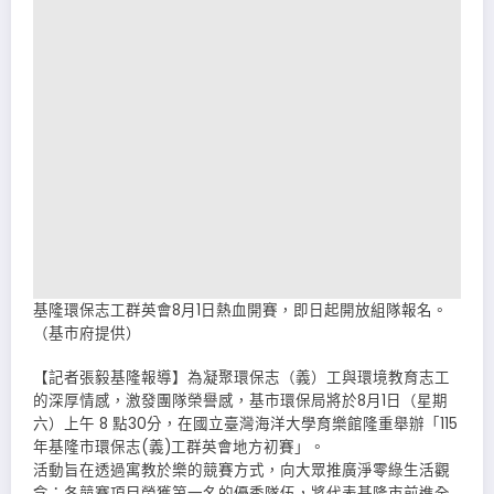
基隆環保志工群英會8月1日熱血開賽，即日起開放組隊報名。
（基市府提供）
【記者張毅基隆報導】為凝聚環保志（義）工與環境教育志工
的深厚情感，激發團隊榮譽感，基市環保局將於8月1日（星期
六）上午 8 點30分，在國立臺灣海洋大學育樂館隆重舉辦「115
年基隆市環保志(義)工群英會地方初賽」。
活動旨在透過寓教於樂的競賽方式，向大眾推廣淨零綠生活觀
念；各競賽項目榮獲第一名的優秀隊伍，將代表基隆市前進全