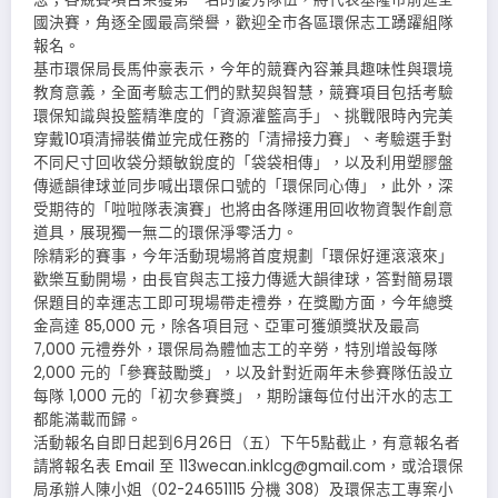
國決賽，角逐全國最高榮譽，歡迎全市各區環保志工踴躍組隊
報名。
基市環保局長馬仲豪表示，今年的競賽內容兼具趣味性與環境
教育意義，全面考驗志工們的默契與智慧，競賽項目包括考驗
環保知識與投籃精準度的「資源灌籃高手」、挑戰限時內完美
穿戴10項清掃裝備並完成任務的「清掃接力賽」、考驗選手對
不同尺寸回收袋分類敏銳度的「袋袋相傳」，以及利用塑膠盤
傳遞韻律球並同步喊出環保口號的「環保同心傳」，此外，深
受期待的「啦啦隊表演賽」也將由各隊運用回收物資製作創意
道具，展現獨一無二的環保淨零活力。
除精彩的賽事，今年活動現場將首度規劃「環保好運滾滾來」
歡樂互動開場，由長官與志工接力傳遞大韻律球，答對簡易環
保題目的幸運志工即可現場帶走禮券，在獎勵方面，今年總獎
金高達 85,000 元，除各項目冠、亞軍可獲頒獎狀及最高
7,000 元禮券外，環保局為體恤志工的辛勞，特別增設每隊
2,000 元的「參賽鼓勵獎」，以及針對近兩年未參賽隊伍設立
每隊 1,000 元的「初次參賽獎」，期盼讓每位付出汗水的志工
都能滿載而歸。
活動報名自即日起到6月26日（五）下午5點截止，有意報名者
請將報名表 Email 至 113wecan.inklcg@gmail.com，或洽環保
局承辦人陳小姐（02-24651115 分機 308）及環保志工專案小