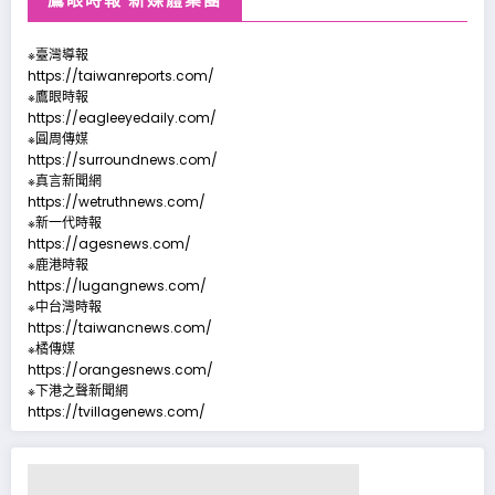
※臺灣導報
https://taiwanreports.com/
※鷹眼時報
https://eagleeyedaily.com/
※圓周傳媒
https://surroundnews.com/
※真言新聞網
https://wetruthnews.com/
※新一代時報
https://agesnews.com/
※鹿港時報
https://lugangnews.com/
※中台灣時報
https://taiwancnews.com/
※橘傳媒
https://orangesnews.com/
※下港之聲新聞網
https://tvillagenews.com/