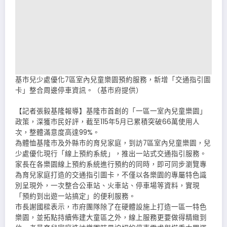
基市兒少處優化7區室內兒童樂園預約服務，新增「交通指引圖
卡」整合周邊停車資訊。（基市府提供）
【記者張毅基隆報導】基隆市首創的「一區一室內兒童樂園」
政策，深獲市民好評，截至115年5月已累積突破66萬使用人
次，整體滿意度高達99%。
為體恤基隆市及外縣市的育兒家庭，到訪7區室內兒童樂園，兒
少處優化現行「線上預約系統」，推出一站式交通指引服務。
家長在各樂園線上預約系統進行預約的同時，即可同步瀏覽專
為育兒家庭打造的交通指引圖卡，不僅以各樂園的專屬特色識
別呈現外，一次整合公車站、火車站、停車場等資料，實現
「預約到出遊一站搞定」的便利服務。
市長謝國樑表示，市府團隊除了在硬體設施上打造一區一特色
樂園，並拓點持續佈建大童區之外，線上服務更要做得精緻到