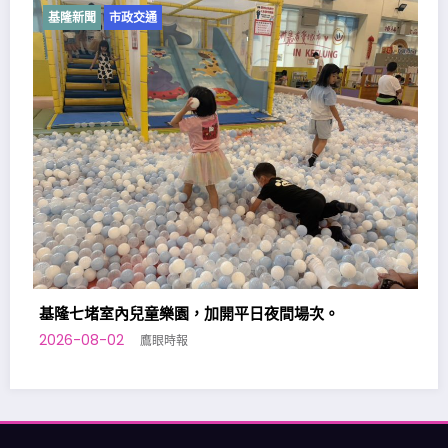
基隆新聞
市政交通
基隆原住民向市府提出「原住
助」政策訴求
2026-08-01
鷹眼時報
，加開平日夜間場次。
鷹眼時報
總管理處:基隆市仁四路30號
電話: