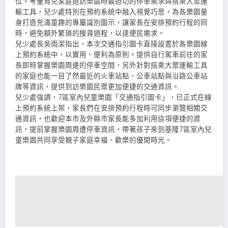
位。考量育兒家庭造訪樂園時最迫切的停車需求與搭乘大眾運
輸工具，兒少處特別在預約系統中融入視覺巧思，為各樂園量
身打造充滿童趣的專屬識別圖示，讓家長在安排預約行程的同
時，避免額外繁瑣的搜尋過程，以達便民需求。
兒少處長吳雨潔指出，本次交通指引圖卡直接設置於各樂園線
上預約系統中，以實用、便利為原則。提供自行駕車前往的家
長即時掌握樂園周邊的停車空間，另外針對搭乘大眾運輸工具
的家庭也能一目了然最近的火車站點、公車站點與沿路公車站
牌等資訊，提供到訪樂園民眾更加便捷的交通資訊。
兒少處強調，7區室內兒童樂園「交通指引圖卡」，已正式在線
上預約系統上架，家長們在安排預約行程時可同步瀏覽相關交
通資訊，也歡迎本市及外縣市家長能多加利用這項便捷的資
訊，提前掌握樂園周遭停車資訊，帶著孩子來到基隆7區室內兒
童樂園共同享受親子家庭幸福、歡樂的優閒時光。