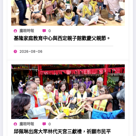
鷹眼時報
0
基隆家庭教育中心與西定親子館歡慶父親節。
2026-08-06
鷹眼時報
0
邱佩琳出席大竿林代天宮三獻禮，祈願市民平