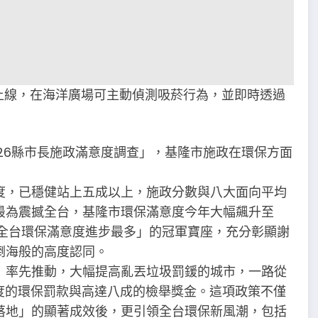
上線，在海洋廣場可主動偵測吸菸行為，並即時透過
26縣市長施政滿意度調查」，基隆市施政在環保方面
度，已穩健站上五成以上，施政分數與八大面向平均
最為震撼全台，基隆市環保滿意度今年大幅飆升至
下「全台環保滿意度進步最多」的冠軍寶座，充分彰顯謝
倒海般的高度認同。
」率先推動，大幅提高亂丟垃圾罰鍰的城市，一路從
額度的環保罰款與高達八成的檢舉獎金。這項政策不僅
落地」的顯著成效後，更引領全台環保新風潮，包括