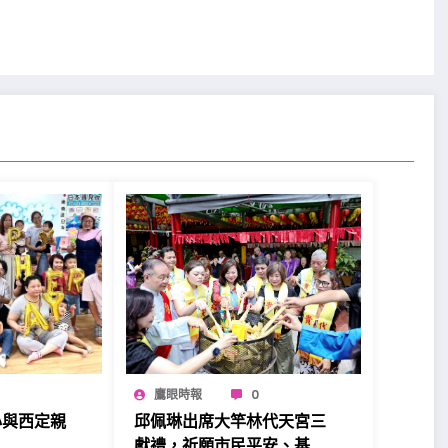
鷹眼時報
0
心與西定親
邱佩琳出席大竿林代天宮三
。
獻禮，祈願市民平安、基隆