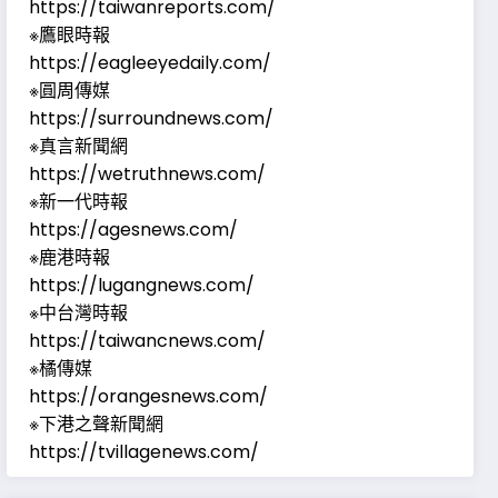
https://taiwanreports.com/
※鷹眼時報
https://eagleeyedaily.com/
※圓周傳媒
https://surroundnews.com/
※真言新聞網
https://wetruthnews.com/
※新一代時報
https://agesnews.com/
※鹿港時報
https://lugangnews.com/
※中台灣時報
https://taiwancnews.com/
※橘傳媒
https://orangesnews.com/
※下港之聲新聞網
https://tvillagenews.com/