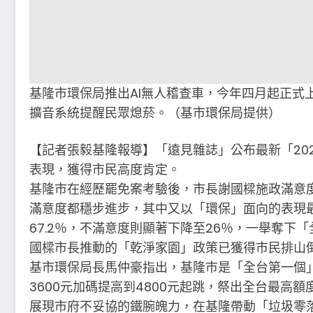
基隆市環保局推出AI無人稽查車，今年四月起正式
擴音系統提醒民眾熄菸。（基市環保局提供）
【記者張毅基隆報導】「遠見雜誌」公布最新「20
表現，獲得市民高度肯定。
基隆市在經歷罷免案考驗後，市長謝國樑施政滿意
滿意度都穩步進步，其中又以「環保」面向的表現
67.2％，不滿意度則顯著下降至26％，一舉奪
國樑市長推動的「乾淨家園」政策已獲得市民排山
基市環保局長馬仲豪指出，基隆市是「全台第一個
3600元加碼提高到4800元起跳，祭出全台最高
展現市府不妥協的鐵腕魄力，在基隆帶動「垃圾零