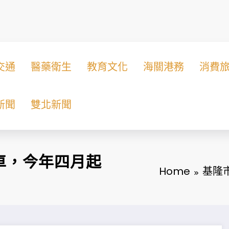
交通
醫藥衛生
教育文化
海關港務
消費
新聞
雙北新聞
車，今年四月起
Home
基隆