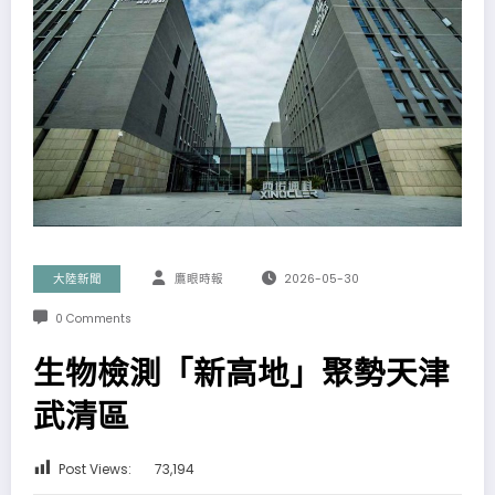
大陸新聞
鷹眼時報
2026-05-30
0 Comments
生物檢測「新高地」聚勢天津
武清區
Post Views:
73,194