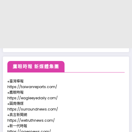
鷹眼時報 新媒體集團
※臺灣導報
https://taiwanreports.com/
※鷹眼時報
https://eagleeyedaily.com/
※圓周傳媒
https://surroundnews.com/
※真言新聞網
https://wetruthnews.com/
※新一代時報
https://agesnews.com/