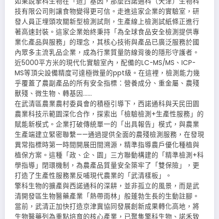
如果說擎科生物在「造」基因，那麼西諾通科（天津）生物科
技有限公司則讓食物變得更可信。走進這家企業的實驗室，研
發人員正埋頭攻關新型檢測試劑，生產線上檢測試紙條正進行
著高速封裝。這家企業始終秉持「為全球食品安全檢測提供專
業化產品與服務」的理念，其核心技術與產品已廣泛服務於國
內眾多主流乳品企業，成為行業質量防線背後的隱形守護者。
近5000平方米的現代化實驗室內，配備的LC-MS/MS、ICP-
MS等頂尖設備精度可達極微量的ppt級。在這裡，檢測能力幾
乎覆蓋了農副產品的所有安全指標：營養成分、重金屬、農殘
獸殘、微生物、轉基因……
在武清區農業農村委員會的積極引導下，西諾通科與天民田園
農業科技示範園深化合作，探索出「檢驗檢測+生產性服務」的
賦能新模式。企業打破傳統單一的「出具報告」模式，與農業
生產端建立緊密聯繫——通過提供全面的農殘檢測服務，在發現
異常指標時第一時間開展田間溯源，精準指導農戶優化種植與
植保方案。這種「政、企、園」三方聯動構建的「精準檢測+科
學指導」閉環機制，為農產品質量安全築牢了「雙保險」，更
打造了生產性服務業反哺現代農業的「武清樣板」。
擎科生物的擴產與西諾通科的深耕，並非孤立的風景，而是武
清開發區生物醫藥產業「熱帶雨林」般蓬勃生長的生動註腳。
當前，武清正加快打造京津冀協同發展創新成果轉化高地，將
生物醫藥列為重點培育的核心產業，已聚集擎科生物、諾禾致