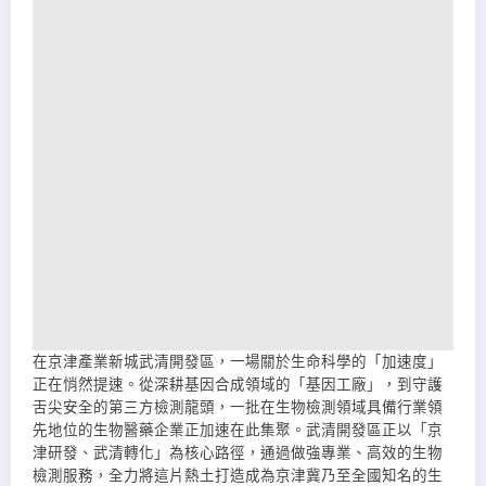
在京津產業新城武清開發區，一場關於生命科學的「加速度」
正在悄然提速。從深耕基因合成領域的「基因工廠」，到守護
舌尖安全的第三方檢測龍頭，一批在生物檢測領域具備行業領
先地位的生物醫藥企業正加速在此集聚。武清開發區正以「京
津研發、武清轉化」為核心路徑，通過做強專業、高效的生物
檢測服務，全力將這片熱土打造成為京津冀乃至全國知名的生