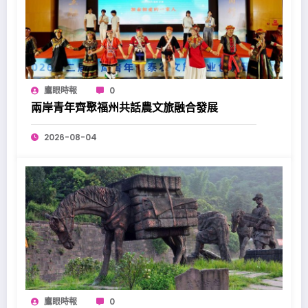
鷹眼時報
0
兩岸青年齊聚福州共話農文旅融合發展
2026-08-04
鷹眼時報
0