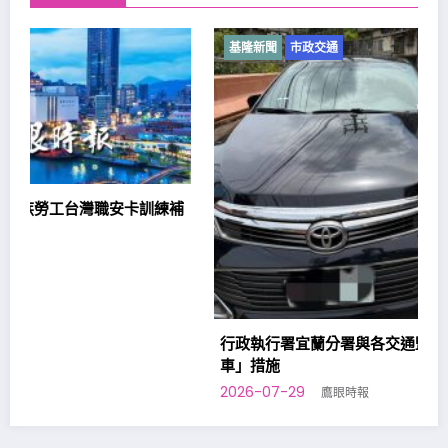
基隆新聞
市政交通
謝國樑出席「115年模範父親表揚大會」
2026-07-28
鷹眼時報
合作執行「智慧扣
鷹眼時報
總管理處:基隆市仁四路30號
電話: