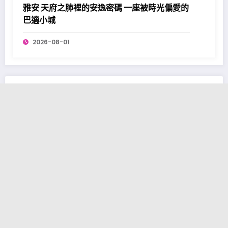
雅安 天府之肺裡的安逸密碼 一座被時光偏愛的
巴適小城
2026-08-01