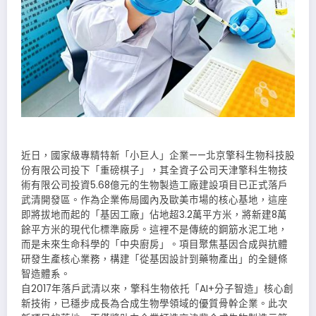
近日，國家級專精特新「小巨人」企業——北京擎科生物科技股
份有限公司投下「重磅棋子」，其全資子公司天津擎科生物技
術有限公司投資5.68億元的生物製造工廠建設項目已正式落戶
武清開發區。作為企業佈局國內及歐美市場的核心基地，這座
即將拔地而起的「基因工廠」佔地超3.2萬平方米，將新建8萬
餘平方米的現代化標準廠房。這裡不是傳統的鋼筋水泥工地，
而是未來生命科學的「中央廚房」。項目聚焦基因合成與抗體
研發生產核心業務，構建「從基因設計到藥物產出」的全鏈條
智造體系。
自2017年落戶武清以來，擎科生物依托「AI+分子智造」核心創
新技術，已穩步成長為合成生物學領域的優質骨幹企業。此次