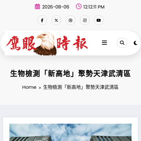
Skip
2026-08-06
12:12:13 PM
to
content
生物檢測「新高地」聚勢天津武清區
Home
生物檢測「新高地」聚勢天津武清區