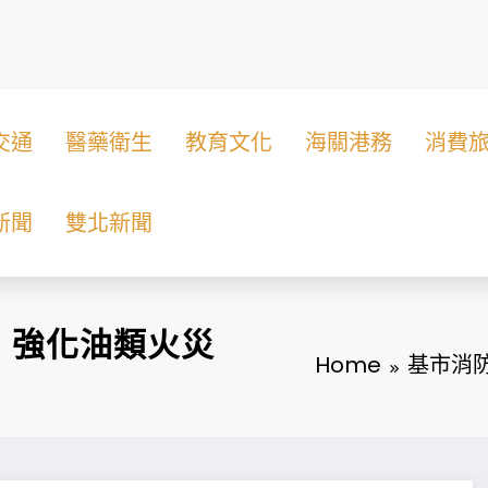
交通
醫藥衛生
教育文化
海關港務
消費
新聞
雙北新聞
，強化油類火災
Home
基市消