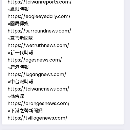
https://taiwanreports.com/
※鷹眼時報
https://eagleeyedaily.com/
※圓周傳媒
https://surroundnews.com/
※真言新聞網
https://wetruthnews.com/
※新一代時報
https://agesnews.com/
※鹿港時報
https://lugangnews.com/
※中台灣時報
https://taiwancnews.com/
※橘傳媒
https://orangesnews.com/
※下港之聲新聞網
https://tvillagenews.com/