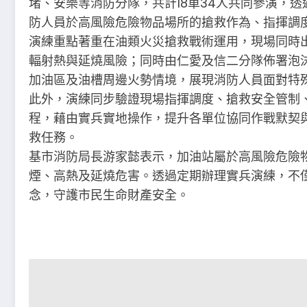
堵、安樂等消防分隊，共計18車34人共同參演，
防人員於高風險危險物品場所的搶救作為、指揮調
演練重點著重在油類火災搶救戰術運用，現場同時
輻射熱與延燒風險；同時由仁愛及信二分隊佈署泡
加油區及油槽周邊火勢情境，展現消防人員面對特
此外，演練同步驗證現場指揮調度、搶救安全管制、
程，藉由實兵實地操作，提升各單位協同作戰默契
救任務。
基市消防局長游家懿表示，加油站屬於高風險危險
煙、高熱及延燒危害。透過定期辦理實兵演練，不
念，守護市民生命財產安全。