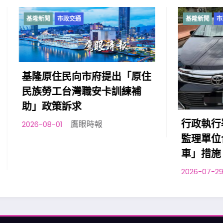
市政交通
基隆新聞
市政交通
住民向市府提出「原住
工台灣職安卡訓練補
策訴求
行政執行署宜蘭分署與
鷹眼時報
1
監理單位合作執行「智
車」措施
鷹眼時報
2026-07-29