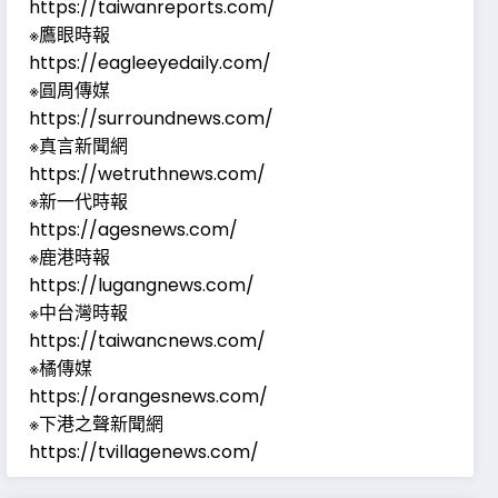
https://taiwanreports.com/
※鷹眼時報
https://eagleeyedaily.com/
※圓周傳媒
https://surroundnews.com/
※真言新聞網
https://wetruthnews.com/
※新一代時報
https://agesnews.com/
※鹿港時報
https://lugangnews.com/
※中台灣時報
https://taiwancnews.com/
※橘傳媒
https://orangesnews.com/
※下港之聲新聞網
https://tvillagenews.com/