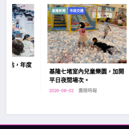
基隆新聞
市政交通
基隆新聞
基隆原
民族勞
助」政
基隆七堵室內兒童樂園，加開
2026-08-0
平日夜間場次。
鷹眼時報
2026-08-02