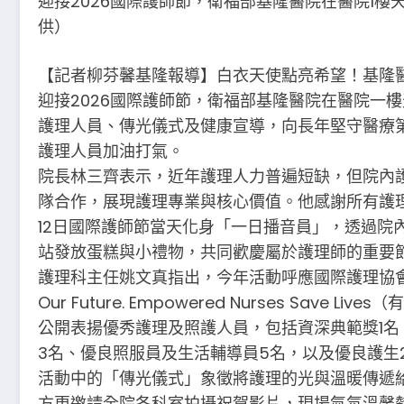
迎接2026國際護師節，衛福部基隆醫院在醫院1
供）
【記者柳芬馨基隆報導】白衣天使點亮希望！基隆
迎接2026國際護師節，衛福部基隆醫院在醫院一
護理人員、傳光儀式及健康宣導，向長年堅守醫療
護理人員加油打氣。
院長林三齊表示，近年護理人力普遍短缺，但院內
隊合作，展現護理專業與核心價值。他感謝所有護
12日國際護師節當天化身「一日播音員」，透過院
站發放蛋糕與小禮物，共同歡慶屬於護理師的重要
護理科主任姚文真指出，今年活動呼應國際護理協會（IC
Our Future. Empowered Nurses Sa
公開表揚優秀護理及照護人員，包括資深典範獎1名
3名、優良照服員及生活輔導員5名，以及優良護生
活動中的「傳光儀式」象徵將護理的光與溫暖傳遞
方更邀請全院各科室拍攝祝賀影片，現場氣氛溫馨