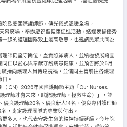
樓天幕廣場舉辦慶祝暨健康促進活動。（基隆醫院提
醫院歡慶國際護師節，傳光儀式溫暖全場。
樓天幕廣場，舉辦慶祝暨健康促進活動，透過表揚優秀
第一線的護理團隊致上最高敬意，也邀請民眾共同為
護理師仍堅守崗位，盡責照顧病人，並積極發展跨團
理同仁以愛心與奉獻守護病患健康，並預告將於5月
內廣播向護理人員傳達祝福，並偕同主管前往各護理
節日。
N）2026年國際護師節主題「Our Nurses.
ve Lives（有護理師才有未來，賦能護理師，拯救生命）」，並
、優良護理師20名、優良新人14名、優良專科護理師
2名，肯定護理團隊的專業與付出。
給更多人，也代表守護生命的精神持續延續。今年院
熱烈。活動結合健康促進理念，安排戒菸、感染管