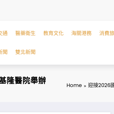
交通
醫藥衛生
教育文化
海關港務
消費
新聞
雙北新聞
部基隆醫院舉辦
Home
迎接202