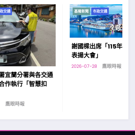
基隆新聞
市政交通
謝國樑出席「115年模範父親
表揚大會」
鷹眼時報
2026-07-28
各交通
慧扣
2