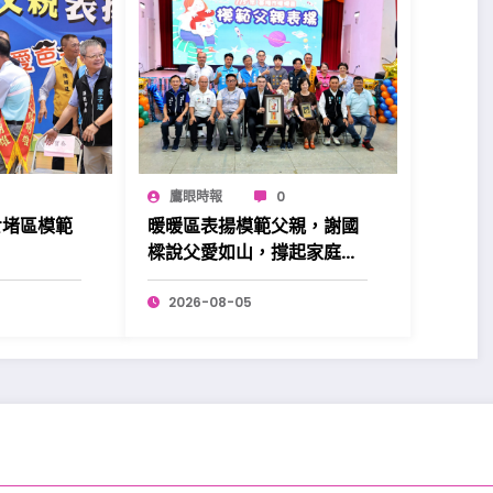
鷹眼時報
0
七堵區模範
暖暖區表揚模範父親，謝國
樑說父愛如山，撐起家庭也
溫暖社會。
2026-08-05