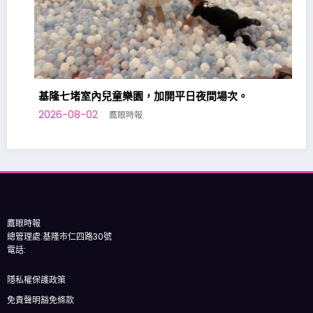
基隆七堵室內兒童樂園，加開平日夜間場次。
2026-08-02
鷹眼時報
鷹眼時報
總管理處:基隆市仁四路30號
電話:
隱私權保護政策
免責聲明豁免條款