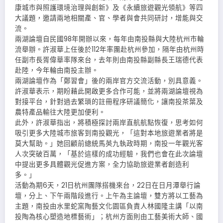
康城市與照護環境治理與創新》及《永續旅遊觀光領航》等四
大議題，邀請兩地相關產、官、學者與會共同研討，增能與交
流。
兩湖論壇自民國98年開辦以來，每年由南投縣與大陸杭州市輪
流舉辦。許淑華上任後於112年率團赴杭州參加，隔年由杭州時
任副市長胥偉華率隊來台，去年則由南投縣副縣長王瑞德代表
赴陸，今年輪由南投主辦。
兩湖論壇作為「鄭習會」後的兩岸官方交流活動，別具意義。
許淑華表示，期盼藉此開啟更多合作可能，並將兩湖論壇視為
對接平台，針對過去繁瑣的註冊程序研議簡化，讓南投茶葉及
農特產品輸往大陸更加便利。
此外，許淑華指出，將積極探討兩岸直航航點恢復，思考如何
吸引更多大陸城市旅客到南投觀光，「這對本地旅遊業者將是
莫大幫助。」她回顧前總統馬英九執政時期，南投一年觀光客
人次突破百萬，「基於這樣的成功經驗，我們也會在此次論壇
中提出更多具體觀光促進方案，全力協助旅遊業者創造利
多。」
活動為期6天，21日杭州團隊搭機來台，22日在日月潭舉行論
壇，分上、下午兩階段進行。上午為主論壇，雙方將以工藝為
主題，南投由水里蛇窯陶藝文化園區負責人林國隆主講「以南
投陶為核心塑造地標藝術」；杭州方面則由工藝美術大師、國