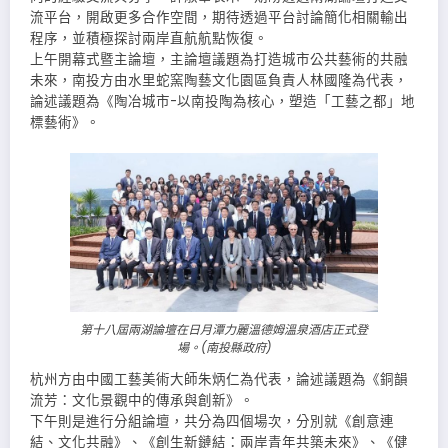
流平台，開啟更多合作空間，期待透過平台討論簡化相關輸出
程序，並積極探討兩岸直航航點恢復。
上午開幕式暨主論壇，主論壇議題為打造城市公共藝術的共融
未來，南投方由水里蛇窯陶藝文化園區負責人林國隆為代表，
論述議題為《陶冶城市-以南投陶為核心，塑造「工藝之都」地
標藝術》。
第十八屆兩湖論壇在日月潭力麗溫德姆溫泉酒店正式登
場。(南投縣政府)
杭州方由中國工藝美術大師朱炳仁為代表，論述議題為《銅韻
流芳：文化景觀中的傳承與創新》。
下午則是進行分組論壇，共分為四個場次，分別就《創意連
結、文化共融》、《創生新鏈結：兩岸青年共築未來》、《健