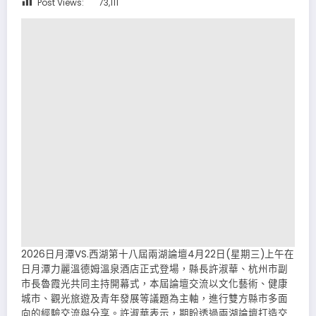
Post Views:
73,111
2026日月潭VS.西湖第十八屆兩湖論壇4月22日(星期三)上午在
日月潭力麗溫德姆溫泉酒店正式登場，縣長許淑華、杭州市副
市長魯霞光共同主持開幕式，本屆論壇交流以文化藝術、健康
城市、觀光旅遊及青年發展等議題為主軸，進行雙方縣市多面
向的經驗交流與分享。許淑華表示，期盼透過兩湖論壇打造交