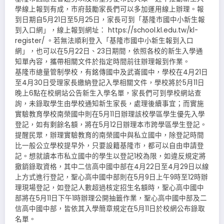
學線上報到有成，市府鼓勵家長們可以多加運用線上辦理。報
到日期自5月21日至5月25日，家長可到「基隆市國中小新生報
到入口網」，線上報到網址： https://school.kl.edu.tw/kl-
register/ 。若無法順利登入「基隆市國中小新生報到入口
網」，也可以在5月22日、23日期間，依照各校的新生入學通
知單內容，攜帶相關文件於指定時間前往辦理報到作業。
基隆市總量管制學校，有銘傳國中及武崙國中，學校在4月21日
至4月30日受理家長繳納登記入學相關文件，學校將於5月11日
晚上6點在校網站公告新生入學名單，家長們可到學校網站查
詢，未錄取學生由學校通知新生家長，處理後續事宜；而實施
實驗教育學校南榮國中則在5月11日辦理該校學區學生優先入學
登記，如有剩餘名額，將在5月12日辦理本市跨學區學生登記。
提醒民眾，辦理實驗教育的南榮國中與私立國中，除登記時間
比一般公立學校提早外，只要設籍基隆市，都可以自由申請登
記。想就讀本市私立國中的學生以登記1校為限，如違反規定將
撤銷錄取資格，其中二信高中國中部在4月22日至4月29日以線
上方式進行登記，聖心高中國中部則在5月9日上午9時至12時辦
理現場登記，如登記人數超過核定招生名額時，聖心高中國中
部將在5月11日下午1時辦理公開抽籤作業，聖心高中國中部及二
信高中國中部，皆依其入學簡章規定在5月11日於校網公布錄取
名單。