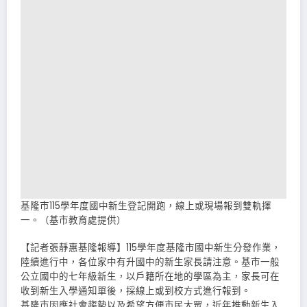
基隆市115學年度國中新生登記開跑，線上或現場報到雙軌擇
一。（基市教育處提供）
【記者張靜惠基隆報導】115學年度基隆市國中新生分發作業，
陸續進行中，各位家中有升國中的新生家長請注意。基市一般
公立國中的七年級新生，以戶籍所在地的學區為主，家長可在
收到新生入學通知單後，採線上或到校方式進行報到。
基隆市因應社會趨勢以及希望方便市民大眾，近年推動新生入