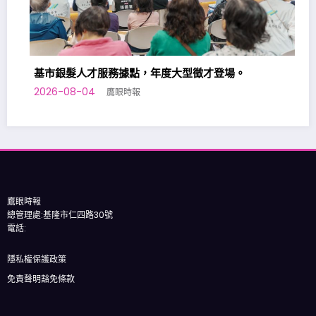
市銀髮人才服務據點，年度大型徵才登場。
26-08-04
鷹眼時報
基隆七
2026-08
鷹眼時報
總管理處:基隆市仁四路30號
電話:
隱私權保護政策
免責聲明豁免條款