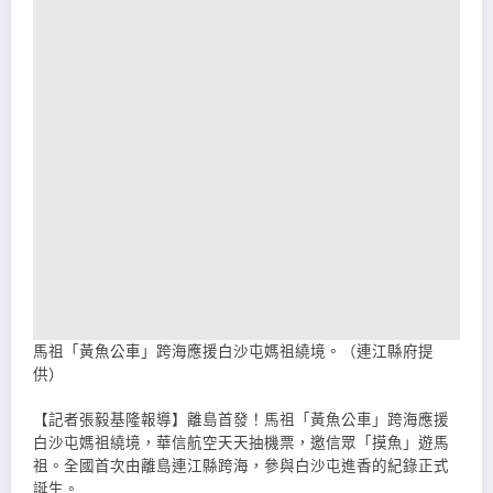
馬祖「黃魚公車」跨海應援白沙屯媽祖繞境。（連江縣府提
供）
【記者張毅基隆報導】離島首發！馬祖「黃魚公車」跨海應援
白沙屯媽祖繞境，華信航空天天抽機票，邀信眾「摸魚」遊馬
祖。全國首次由離島連江縣跨海，參與白沙屯進香的紀錄正式
誕生。