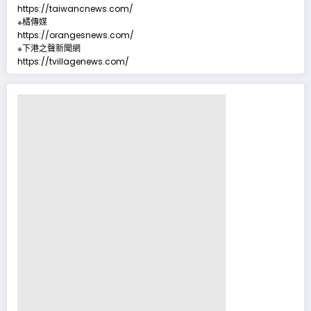
https://taiwancnews.com/
※橘傳媒
https://orangesnews.com/
※下港之聲新聞網
https://tvillagenews.com/