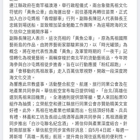
連江縣政府在南竿福澳港，舉行啟程儀式，兩台象徵馬祖文化
符號的「黃魚公車」由海運出發，前往基隆再轉往苗栗，正式
加入白沙屯媽祖「香燈腳車」行列。副縣長陳冠人代表縣長王
忠銘到場送船，並致贈加菜金勉勵工作團隊，為這場跨海的文
化信仰之旅揭開序幕。
副縣長陳冠人表示，這次亮相的「黃魚公車」，原為馬祖國際
藝術島的作品，由跨界藝術家鄒駿昇操刀，以「時光罐頭」為
概念，將在地代表性漁產「黃魚」及軍管時期的「一夜干」記
憶轉化為視覺藝術。兩輛穿梭於南北竿的流動藝術品，今年跨
海參與白沙屯媽祖徒步進香，旨在以行動應援「粉紅超跑」，
讓「會移動的馬祖故事」走入百萬信眾視野，開啟一段深度跨
海文化交流。
為響應此宗教盛事，活動整合航空、航運、旅行同業公會及在
地產業共同參與。華信航空宣布每日提供9組，「台北∕高雄任
選到馬祖來回機票」，全港通則提供頭等艙，雙人來回船票10
組作為抽獎；立榮航空和連江縣旅行同業公會亦贊助精美文宣
好禮。此外，馬祖在地產業也傾巢而出，包括頂好特產、兵兵
有禮、林義和工坊及長歧山燒酒等品牌共同參與；馬祖酒廠更
同步推出「白沙屯聯名紀念酒」，將信仰與產業深度結合。針
對南部旅客，華信航空同步宣佈好消息：自5月4日起，每週一
將新增「高雄－馬祖」航班，提升南台灣往返馬祖的便利性。