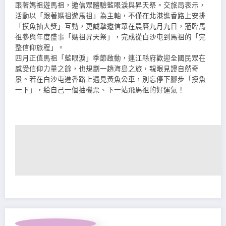
跟著媽祖遊馬祖，邀信眾體驗藍眼淚與昇天祭。交旅局表示，
活動以「跟著媽祖遊馬祖」為主軸，不僅在北港進香路上安排
「摸魚抽大獎」互動，更誠摯邀信眾在農曆九月九日，蒞臨馬
祖參與年度盛事「媽祖昇天祭」，完成從白沙屯到馬祖的「完
整信仰旅程」。
四月正值馬祖「藍眼淚」季節啟動，連江縣府歡迎全國民眾在
感受信仰力量之餘，也規劃一趟海島之旅，親眼見證自然奇
景。若在白沙屯進香路上遇見黃魚公車，別忘停下腳步「摸魚
一下」，給自己一個抽機票、下一站飛馬祖的好運氣！