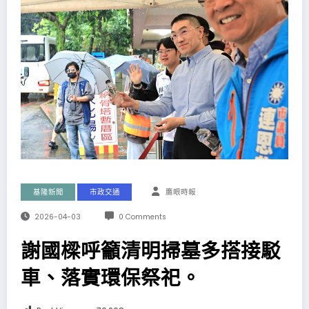
基隆新聞
市政交通
鷹眼時報
2026-04-03
0 Comments
謝國樑呼籲清明掃墓多搭接駁
車、落實環保祭祀。