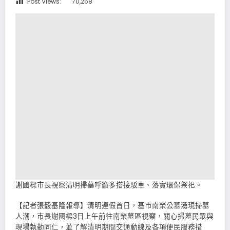
Post Views:
70,268
謝國樑市長視察清明掃墓呼籲多搭接駁車、落實環保祭祀。
【記者張毅基隆報導】清明連假首日，基市南榮公墓湧現掃墓
人潮，市長謝國樑3日上午前往南榮墓區視察，關心掃墓民眾與
現場執勤同仁，並了解清明期間交通動線及各項便民服務措