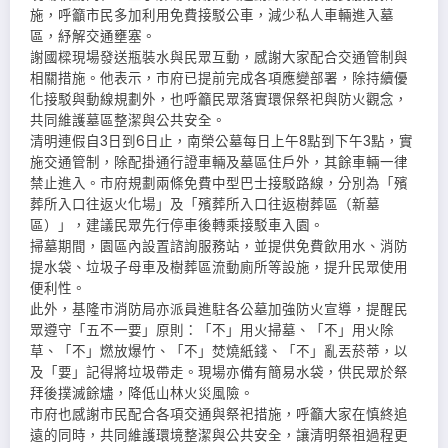
施，呼籲市民多加利用免費接駁公車，減少私人車輛進入墓
區，紓解交通壅塞。
謝國樑現場發送瓶裝水與民眾互動，感謝大家配合交通管制與
相關措施。他表示，市府已提前完成各項應變部署，除持續優
化接駁與動線規劃外，也呼籲民眾落實環保祭祀與防火觀念，
共同維護墓區整潔與公共安全。
清明連假自3日到6日止，南榮公墓每日上午8點到下午3點，實
施交通管制，除配掛通行證車輛及墓區住戶外，其餘車輛一律
禁止進入。市府規劃兩條免費中型巴士接駁路線，分別為「殯
葬所入口往返火化場」及「殯葬所入口往返樹葬區（新墓
區）」，建議民眾先行停車後轉乘接駁車入園。
掃墓期間，園區內設置諮詢服務站，並提供免費飲用水、消防
提水袋、垃圾子母車及樹葬區流動廁所等設施，提升民眾使用
便利性。
此外，基隆市消防局亦派員進駐各公墓加強防火宣導，提醒民
眾遵守「五不一要」原則：「不」用火掃墓、「不」用火除
草、「不」燃放爆竹、「不」焚燒紙錢、「不」亂丟菸蒂，以
及「要」記得將垃圾帶走。現場亦備有簡易水袋，供民眾於祭
拜後撲滅餘燼，降低山林火災風險。
市府也感謝市民配合各項交通與祭祀措施，呼籲大家在慎終追
遠的同時，共同維護環境整潔與公共安全，讓清明祭祖過程更