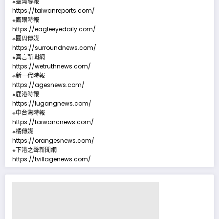
※臺灣導報
https://taiwanreports.com/
※鷹眼時報
https://eagleeyedaily.com/
※圓周傳媒
https://surroundnews.com/
※真言新聞網
https://wetruthnews.com/
※新一代時報
https://agesnews.com/
※鹿港時報
https://lugangnews.com/
※中台灣時報
https://taiwancnews.com/
※橘傳媒
https://orangesnews.com/
※下港之聲新聞網
https://tvillagenews.com/