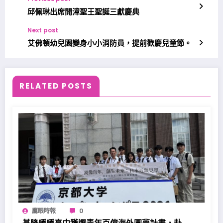
邱佩琳出席開漳聖王聖誕三獻慶典
Next post
艾佛頓幼兒園變身小小消防員，提前歡慶兒童節。
RELATED POSTS
鷹眼時報
0