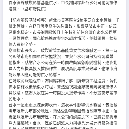
貢寮管線破裂影響基隆供水，市長謝國樑赴台水公司關切搶修
進度。（基市府提供）
【記者張毅基隆報導】新北市貢寮區台2線重要自來水管線一千
釐米管線，在17日傍晚發生破裂事故，影響基隆市中正、信義
區供水穩定。市長謝國樑18日上午特別前往台灣自來水公司第
一區管理處，關心搶修進度與供水調度情形，並慰問第一線搶
修人員的辛勞。
謝國樑市長表示，破裂幹管為基隆重要供水命脈之一，第一時
間即請市府相關單位掌握狀況，並與台水公司保持密切聯繫。
他指出，感謝台水公司在第一時間啟動緊急應變機制，連夜動
員人力與機具投入搶修作業，展現高度專業與效率，也讓市府
能及早因應可能的供水影響。
在聽取簡報過程中，謝國樑詳細了解目前修復工程進度、替代
供水措施及後續復水時程，並透過視訊連線親自向現場搶修人
員致意，感謝大家在第一時間投入搶修作業，不分晝夜守護市
民用水。
台水一區處處長陳素卿表示，這次事件影響供水範圍，包括基
隆市及新北市部分地區，預估受影響範圍包括基隆市中正、信
義區以及新北市瑞芳區，在水公司的調度之下，已將受影響用
戶大幅縮減，台水一區處已調派人力與機具進場進行緊急搶修