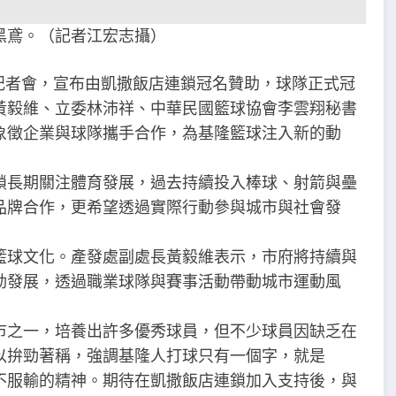
黑鳶。（記者江宏志攝）
記者會，宣布由凱撒飯店連鎖冠名贊助，球隊正式冠
黃毅維、立委林沛祥、中華民國籃球協會李雲翔秘書
象徵企業與球隊攜手合作，為基隆籃球注入新的動
鎖長期關注體育發展，過去持續投入棒球、射箭與壘
品牌合作，更希望透過實際行動參與城市與社會發
籃球文化。產發處副處長黃毅維表示，市府將持續與
動發展，透過職業球隊與賽事活動帶動城市運動風
市之一，培養出許多優秀球員，但不少球員因缺乏在
以拚勁著稱，強調基隆人打球只有一個字，就是
不服輸的精神。期待在凱撒飯店連鎖加入支持後，與