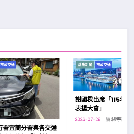
基隆新聞
市政交通
謝國樑出席「115年模範父親
表揚大會」
鷹眼時報
2026-07-28
各交通