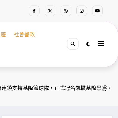
旅遊
社會警政
店連鎖支持基隆籃球隊，正式冠名凱撒基隆黑鳶。