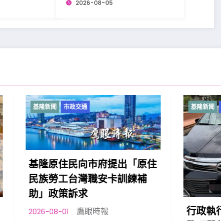
2026-08-05
市政交通
基隆新聞
市政交通
住民向市府提出「原住
工台灣職安卡訓練補
策訴求
行政執行署宜蘭分署與
鷹眼時報
1