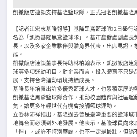
凱撒飯店連鎖支持基隆籃球隊，正式冠名凱撒基隆
【記者江宏志基隆報導】基隆黑鳶籃球隊12日舉行
名為「凱撒基隆黑鳶籃球隊」。基市產發處副處長
長，以及多家企業夥伴與體育界代表，出席見證，
能。
凱撒飯店連鎖董事長特助林柏翰表示，凱撒飯店連
球等多項運動項目。對企業而言，投入體育不只是
展，支持台灣運動環境持續成長。
基隆長年培養出許多優秀籃球人才，也累積深厚的
凱撒基隆黑鳶籃球隊合作，推動校園體育與社區運
氣，讓更多年輕世代有機會接觸籃球運動。
立委林沛祥指出，基隆過去曾是臺灣重要的籃球城
地舞台而必須到外地發展。他表示，基隆球員向來
「悍」，或許不特別華麗，也不一定是最壯，但絕