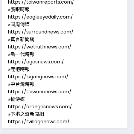
https://taiwanreports.com/
※鷹眼時報
https://eagleeyedaily.com/
※圓周傳媒
https://surroundnews.com/
※真言新聞網
https://wetruthnews.com/
※新一代時報
https://agesnews.com/
※鹿港時報
https://lugangnews.com/
※中台灣時報
https://taiwancnews.com/
※橘傳媒
https://orangesnews.com/
※下港之聲新聞網
https://tvillagenews.com/