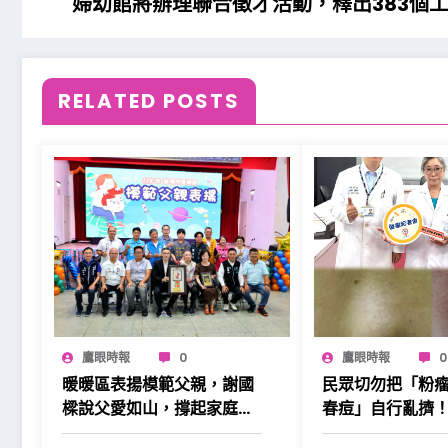
婦幼館將辦理聯合徵才活動，釋出383個
RELATED POSTS
鷹眼時報
0
鷹眼時報
0
暖暖區表揚模範父親，謝國
民眾切勿把「粉瘤
樑說父愛如山，撐起家庭也
春痘」自行亂擠
溫暖社會。