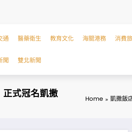
交通
醫藥衛生
教育文化
海關港務
消費
新聞
雙北新聞
，正式冠名凱撒
Home
凱撒飯