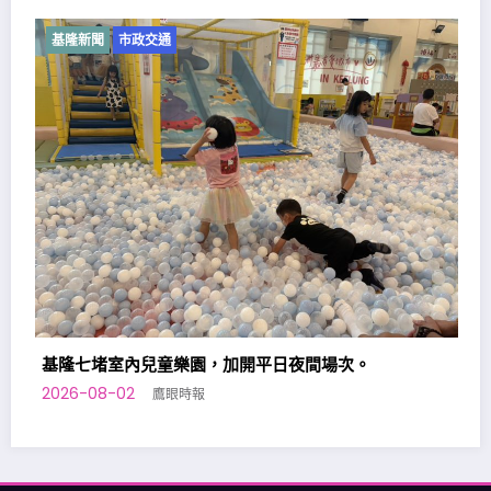
基隆新聞
市政交通
基隆原住民向市府提出「原住
助」政策訴求
2026-08-01
鷹眼時報
加開平日夜間場次。
鷹眼時報
總管理處:基隆市仁四路30號