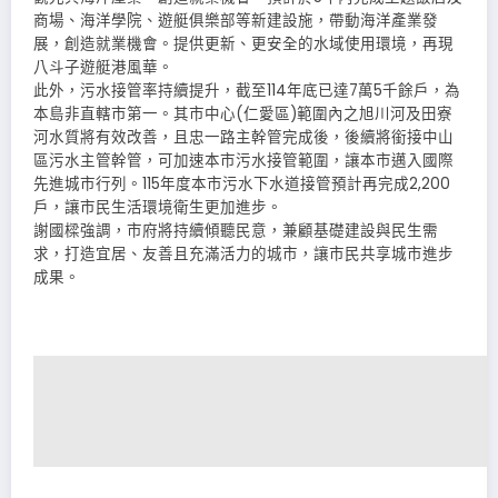
商場、海洋學院、遊艇俱樂部等新建設施，帶動海洋產業發
展，創造就業機會。提供更新、更安全的水域使用環境，再現
八斗子遊艇港風華。
此外，污水接管率持續提升，截至114年底已達7萬5千餘戶，為
本島非直轄市第一。其市中心(仁愛區)範圍內之旭川河及田寮
河水質將有效改善，且忠一路主幹管完成後，後續將銜接中山
區污水主管幹管，可加速本市污水接管範圍，讓本市邁入國際
先進城市行列。115年度本市污水下水道接管預計再完成2,200
戶，讓市民生活環境衛生更加進步。
謝國樑強調，市府將持續傾聽民意，兼顧基礎建設與民生需
求，打造宜居、友善且充滿活力的城市，讓市民共享城市進步
成果。