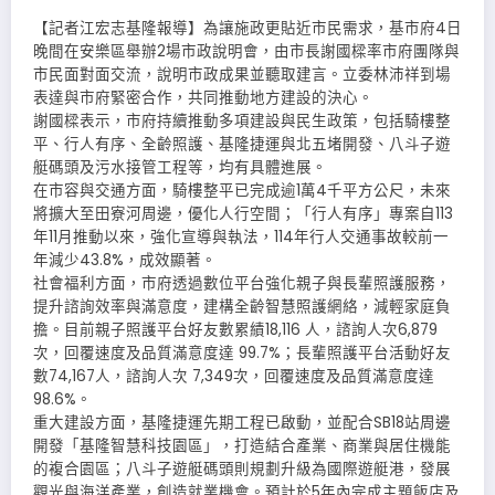
【記者江宏志基隆報導】為讓施政更貼近市民需求，基市府4日
晚間在安樂區舉辦2場市政說明會，由市長謝國樑率市府團隊與
市民面對面交流，說明市政成果並聽取建言。立委林沛祥到場
表達與市府緊密合作，共同推動地方建設的決心。
謝國樑表示，市府持續推動多項建設與民生政策，包括騎樓整
平、行人有序、全齡照護、基隆捷運與北五堵開發、八斗子遊
艇碼頭及污水接管工程等，均有具體進展。
在市容與交通方面，騎樓整平已完成逾1萬4千平方公尺，未來
將擴大至田寮河周邊，優化人行空間；「行人有序」專案自113
年11月推動以來，強化宣導與執法，114年行人交通事故較前一
年減少43.8%，成效顯著。
社會福利方面，市府透過數位平台強化親子與長輩照護服務，
提升諮詢效率與滿意度，建構全齡智慧照護網絡，減輕家庭負
擔。目前親子照護平台好友數累績18,116 人，諮詢人次6,879
次，回覆速度及品質滿意度達 99.7%；長輩照護平台活動好友
數74,167人，諮詢人次 7,349次，回覆速度及品質滿意度達
98.6%。
重大建設方面，基隆捷運先期工程已啟動，並配合SB18站周邊
開發「基隆智慧科技園區」，打造結合產業、商業與居住機能
的複合園區；八斗子遊艇碼頭則規劃升級為國際遊艇港，發展
觀光與海洋產業，創造就業機會。預計於5年內完成主題飯店及