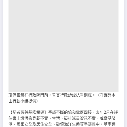
環保團體在行政院門前，誓言行政訴訟抗爭到底。（守護外木
山行動小組提供）
【記者張毅基隆報導】爭議不斷的協和電廠四接，去年2月在評
估書土壤污染登載不實、空污、碳排減量資訊不實、威脅基隆
港、國家安全及居住安全、破壞海洋生態等爭議聲中，草率通