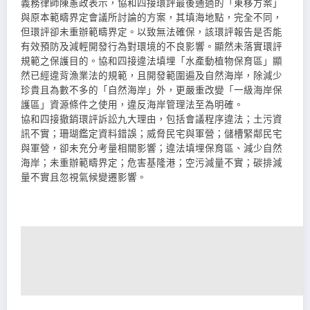
義務律師陳憲政表示，協和四接環評最後通過的「東移方案」
與原本範疇界定會議所討論的方案，其填海地點，完全不同，
但環評卻未重辦範疇界定。以致無法確保，該環評報告是否能
有效預防及減輕開發行為對環境的不良影響。顯然未落實環評
規範之保護目的。協和四接違法填埋「水產動植物保育區」顯
然已經違背漁業法的規範，且開發範圍遍及自然海岸，除減少
珍貴且為數不多的「自然海岸」外，更嚴重改變「一級海岸保
護區」資源條件之使用，違反海岸管理法至為明確。
協和四接撤銷環評訴訟九大理由，包括會議程序違法；土污資
訊不實；珊瑚鑑定資料錯誤；威脅民宅與軍營；儲槽緊鄰民宅
與軍營，卻未充分考量相關影響；違法填埋保育區、減少自然
海岸；未重辦範疇界定；危害基隆港；空污減量不實；碳排減
量不實且忽視氣候變遷影響。