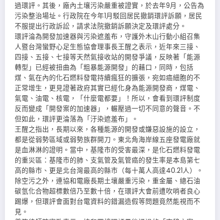
過環評。其後，廠內土壤污染嚴重被證實，於去年9月，公告為
污染整治場址。行政院在今年1月駁回居民撤銷環評訴願，居民
不服提出行政訴訟，請求法院撤銷訴願決定及環評處分。
環評淪為開發加速器與污染遮羞布，守護外木山行動小組召集
人暨台灣蠻野心足生態協會理事長王醒之表示，近年來三接、
四接、五接、七接等天然氣接收站的開發爭議，反映著「能源
轉型」已經被扭曲為「粗暴能源開發」的藉口，同時，包括
煤、氣在內的化石燃料發電持續瘋狂的擴張，宛如癌細胞的不
正常增生，更見證著政府其實已經化身為能源開發商，煤電、
氣電、油電、核電，「什麼電都要」！所以，會看到環評制度
反而變成「開發案的加速器」，輾壓過一切不同意的聲音。不
但如此，環評更淪落為「汙染遮羞布」。
王醒之指出，長期以來，各種能源的開發或嫌惡設施的設立，
都是從弱勢區域或弱勢族群開刀。東北角海岸線五座發電廠就
是血淋淋的證明。當中，基隆市的受害最深，是化石燃料發電
的重災區：基隆市的肺、支氣管及氣管癌的發生率是本島第七
高的縣市、更是北台灣最高的縣市（每十萬人高達40.21人）。
除空污之外，連協和電廠長期土壤嚴重污染，重金屬、總石油
碳氫化合物超標數倍乃至數十倍，在環評大會前遭吹哨者良心
踢爆，但環評會面對台電資料的錯漏造假等問題竟然能視而不
見。