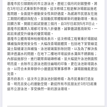
基隆市民引頸期盼的市立游泳池，歷經三個月的封館整修，將
在3月1日正式重新對外開放。這次修繕工程是解決場館設施老
舊問題，全面提升運動安全性與舒適度。為感謝市民朋友在施
工期間的體諒與配合，並鼓勵民眾體驗嶄新的運動環境，推出
回饋方案，開館日起試營運三個月，自3月1日起到5月31日止，
基隆市民購票入場都可享有八折優惠，誠摯邀請舊雨新知，一
起前來感受升級後的優質場館。
基隆市立體育場林柏樹場長表示，這次修繕工程著重於場館結
構補強與使用安全性，大幅改善場館體質，包括地下室管線混
凝土裂縫灌注與補強、泳池玻璃窗拆除封閉，以及為了解決長
期滲透漏水的問題，在地下二樓地坪增設排水溝與不銹鋼板；
內部設施部分，進行觀眾席磁磚修補、並大幅提升泳池側面照
明亮度，去除市立游泳池既往幽暗的印象，更在泳池新增跳水
台，以符合未來舉辦中小運選拔等賽事標準，讓場館機能更加
完善。
基市府表示，這次市立游泳池封館修繕，為市民重新打造友
善、明亮且安心的運動空間，歡迎所有市民朋友於3月1日起重
返市立游泳池，享受煥然一新的游泳環境。