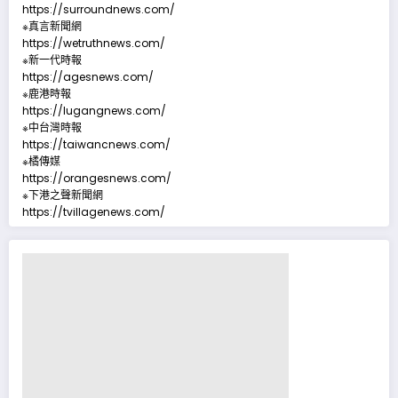
https://surroundnews.com/
※真言新聞網
https://wetruthnews.com/
※新一代時報
https://agesnews.com/
※鹿港時報
https://lugangnews.com/
※中台灣時報
https://taiwancnews.com/
※橘傳媒
https://orangesnews.com/
※下港之聲新聞網
https://tvillagenews.com/