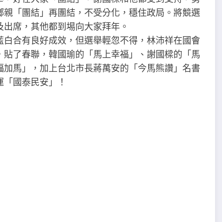
鄉親「團結」再團結，不受分化，穩住政局。將競選
及出席，其他都到埸向大家拜年。
藍白合有良好成效，但選舉輕忽不得，林沛祥在國會
，貼了春聯，韓國瑜的「馬上幸福」、謝國樑的「馬
福加馬」，加上台北市長蔣萬安的「今馬熊讚」名書
運「國泰民安」！