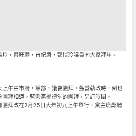
美玲，蔡旺璉，曾紀嚴，鄭愷玲議員向大家拜年。
天上午由市府，黨部，議會團拜，藍營執政時，倒也
會團拜相連，藍營黨部禮堂的團拜，另訂時間。
團拜改在2月25日大年初九上午舉行，黨主席鄭麗