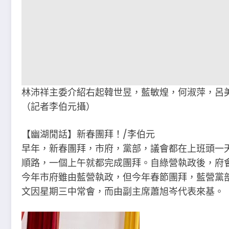
林沛祥主委介紹右起韓世昱，藍敏煌，何淑萍，呂
（記者李伯元攝）
【幽湖閒話】新春團拜！∕李伯元
早年，新春團拜，市府，黨部，議會都在上班頭一
順路，一個上午就都完成團拜。自綠營執政後，府
今年市府雖由藍營執政，但今年春節團拜，藍營黨部
文因星期三中常會，而由副主席蕭旭岑代表來基。