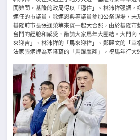
闖難関，基隆的政局得以「穩住」。林沛祥强調，
連任的市議員，除連恩典等議員參加公祭趕場，未
基隆前市長張通榮等來賓一起大合照，由於基隆市
奮鬥的經驗和感受，籲請大家馬年大團結。大門內
來迎吉」、林沛祥的「馬來迎祥」、鄭麗文的「幸
法家張炳煌為基隆寫的「馬躍鷹翔」，祝馬年行大