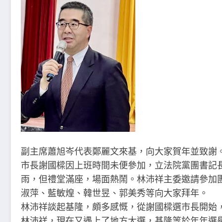
副主席蕭旭岑代表鄭麗文來基，向大家賀年並致謝
市長謝國樑因上班時間未便參加，立法院黨團書記
雨，但禮堂滿座，場面熱鬧。林沛祥主委邀請參加
淑萍、藍敏煌、韓世昱、郭美秀等向大家拜年。
林沛祥談起基隆，頗多感慨，從謝國樑選市長開始
林沛祥，現在又遇上了地方大選，基隆等於年年選