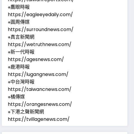
※鷹眼時報
https://eagleeyedaily.com/
※圓周傳媒
https://surroundnews.com/
※真言新聞網
https://wetruthnews.com/
※新一代時報
https://agesnews.com/
※鹿港時報
https://lugangnews.com/
※中台灣時報
https://taiwancnews.com/
※橘傳媒
https://orangesnews.com/
※下港之聲新聞網
https://tvillagenews.com/