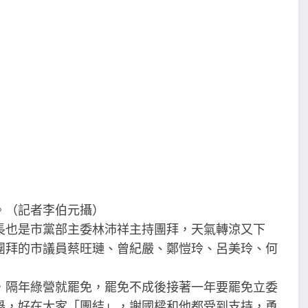
。（記者李伯元攝）
長也是市黨部主委林沛祥主持團拜，天氣轉涼又下
團拜的市議員蔡旺璉、曾紀嚴、鄭愷玲、呂美玲、何
，隔年綠營就罷免，罷免不成後接著一年要罷免立委
舉，好在大家「團結」，謝國樑和他都受到支持，勇