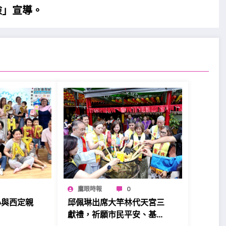
險」宣導。
鷹眼時報
0
心與西定親
邱佩琳出席大竿林代天宮三
。
獻禮，祈願市民平安、基隆