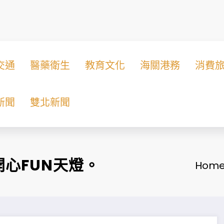
交通
醫藥衛生
教育文化
海關港務
消費
新聞
雙北新聞
心FUN天燈。
Hom