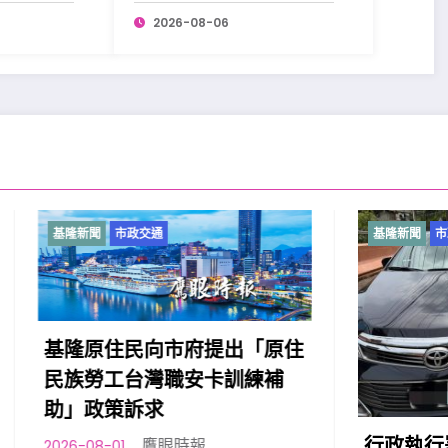
昌盛。
2026-08-06
市政交通
基隆新聞
市政交通
住民向市府提出「原住
工台灣職安卡訓練補
策訴求
行政執行署宜蘭分署與
鷹眼時報
1