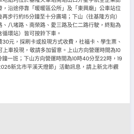
發，沿途停靠「暖暖區公所」及「東興廟」公車站位
再步行約15分鐘至十分廣場；下山（往基隆方向）
路、八堵路、南榮路、愛三路及仁二路行駛，終點為
含循環站）皆可按鈴下車。
費30元，採刷卡或投現方式收費，社福卡、學生票、
可上車投現，敬請多加留意。上山方向營運時間為10
5分鐘一班；下山方向營運時間為10時40分至22時，19
2026新北市平溪天燈節」活動訊息，請上新北市觀