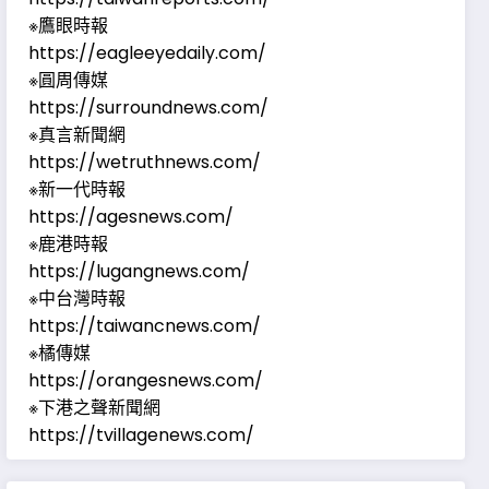
※鷹眼時報
https://eagleeyedaily.com/
※圓周傳媒
https://surroundnews.com/
※真言新聞網
https://wetruthnews.com/
※新一代時報
https://agesnews.com/
※鹿港時報
https://lugangnews.com/
※中台灣時報
https://taiwancnews.com/
※橘傳媒
https://orangesnews.com/
※下港之聲新聞網
https://tvillagenews.com/