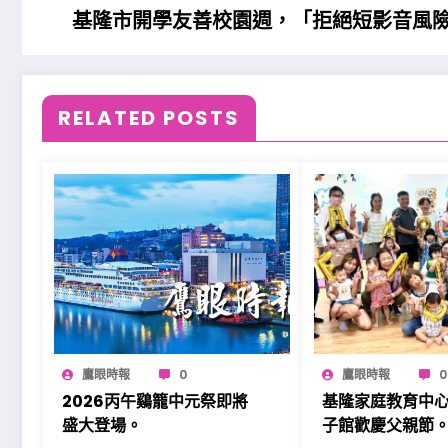
基隆市開學友善校園週，「拒絕短影音風
RELATED POSTS
鷹眼時報
0
鷹眼時報
0
2026丙午鷄籠中元祭即將
基隆家庭教育中
盛大登場。
子館歡慶父親節