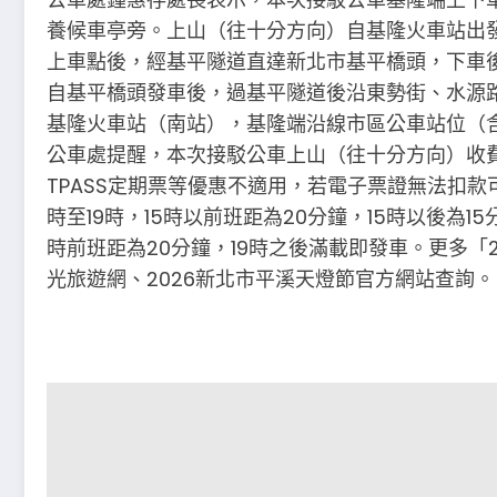
養候車亭旁。上山（往十分方向）自基隆火車站出
上車點後，經基平隧道直達新北市基平橋頭，下車後
自基平橋頭發車後，過基平隧道後沿東勢街、水源
基隆火車站（南站），基隆端沿線市區公車站位（
公車處提醒，本次接駁公車上山（往十分方向）收
TPASS定期票等優惠不適用，若電子票證無法扣款
時至19時，15時以前班距為20分鐘，15時以後為1
時前班距為20分鐘，19時之後滿載即發車。更多「
光旅遊網、2026新北市平溪天燈節官方網站查詢。