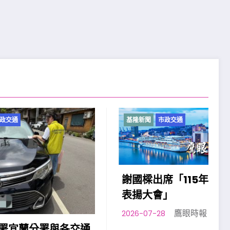
基隆新聞
市政交通
謝國樑出席「115年模範父親
表揚大會」
鷹眼時報
2026-07-28
各交通