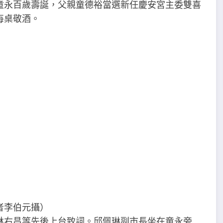
童永百歲壽誕，父親童德裕當選新任慶安宮主委雙喜
每桌敬酒。
者李伯元攝）
林右昌等先後上台致詞。邱佩琳副市長坐在童永旁