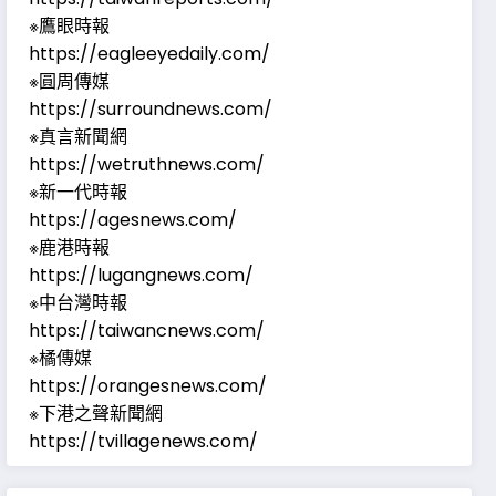
※鷹眼時報
https://eagleeyedaily.com/
※圓周傳媒
https://surroundnews.com/
※真言新聞網
https://wetruthnews.com/
※新一代時報
https://agesnews.com/
※鹿港時報
https://lugangnews.com/
※中台灣時報
https://taiwancnews.com/
※橘傳媒
https://orangesnews.com/
※下港之聲新聞網
https://tvillagenews.com/