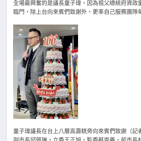
全場最興奮的是議長童子瑋，因為祖父總統府資政
臨門，除上台向來賓們致謝外，更率自己服務團隊
童子瑋議長在台上八層高壽糕旁向來賓們致謝（記
副市長邱佩琳，立委王正旭，監委蔡崇義，前市長