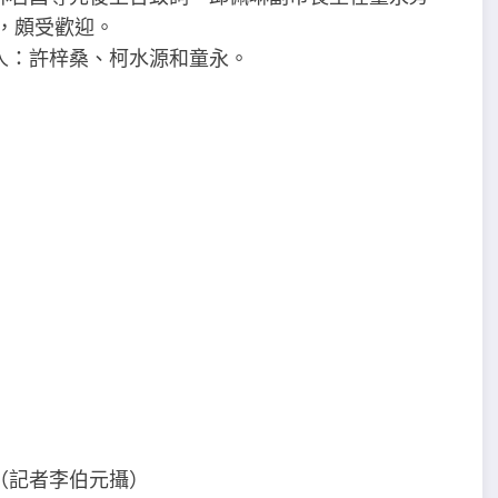
，頗受歡迎。
人：許梓桑、柯水源和童永。
（記者李伯元攝）