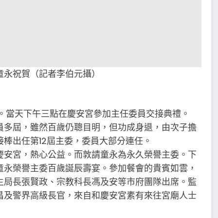
童永祝賀（記者李伯元攝）
天。當天下午三點在慶安宮參加主任委員交接典禮。
員多屆，雖然百歲仍聰目明，但功成身退，由次子擔
棒出任第12屆主委，委員大部分連任。
慶安宮，熱心公益。而敦請童永為永久榮譽主委。下
童永榮譽主委百歲誕辰壽宴。參加餐會的貴賓如雲，
生局長張賢政、宗教科長馮及安等市府團隊出席。監
昌及警界高級長官，來自和慶安宮素有來往宮廟人士