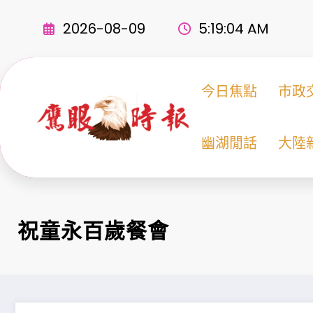
Skip
to
2026-08-09
5:19:05 AM
content
今日焦點
市政
幽湖閒話
大陸
祝童永百歲餐會