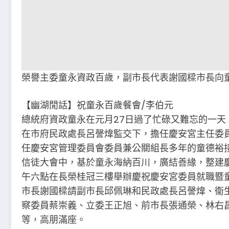
榮譽主委童永資政百歲，副市長代表謝國樑市長向
【幽湖閒話】祝童永百歲餐會∕李伯元
總統府資政童永在元月27日過了忙碌又難忘的一
在市府民政處長呂謦煒監交下，擔任慶安宮主任委
任慶安宮管理委員會委員兼公關組長多年的童德裕接
信徒大會中，基於童永海納百川，廣結善緣，整建
午六點在長榮桂冠三樓舉辦慶祝慶安宮委員就職暨
市長謝國樑請副市長邱佩琳和民政處長呂謦煒、衞
察委員蔡崇義、立委王正旭、前市長張通榮、林右
等，高朋滿座。