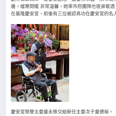
邊，噓寒問暖 非常溫馨，她率市府團隊也逐桌敬酒
在基隆慶安宮，前後有三位被認爲功在慶安宮的名
慶安宮榮譽主委童永移交給新任主委次子童德裕。