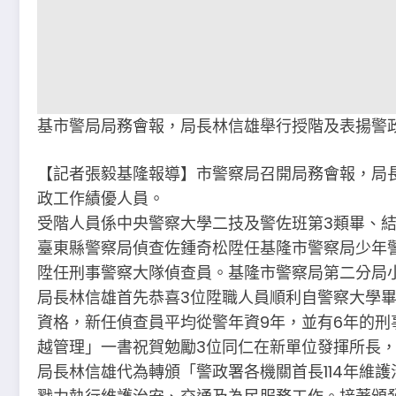
基市警局局務會報，局長林信雄舉行授階及表揚警
【記者張毅基隆報導】市警察局召開局務會報，局
政工作績優人員。
受階人員係中央警察大學二技及警佐班第3類畢、
臺東縣警察局偵查佐鍾奇松陞任基隆市警察局少年
陞任刑事警察大隊偵查員。基隆市警察局第二分局
局長林信雄首先恭喜3位陞職人員順利自警察大學畢(
資格，新任偵查員平均從警年資9年，並有6年的
越管理」一書祝賀勉勵3位同仁在新單位發揮所長
局長林信雄代為轉頒「警政署各機關首長114年維