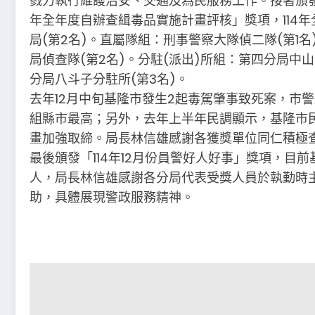
戮力執行維護治安、交通及為民服務工作。接著頒發「
年全年度自辦查緝毒品實施計畫評核」獎項，114年
局(第2名)。直屬隊組：刑事警察大隊偵二隊(第1名
局偵查隊(第2名)。分駐(派出)所組：第四分局中山
分局八斗子分駐所(第3名)。
去年12月中旬基隆市發生2起毒駕肇事致死案，市
組縣市最高；另外，去年上半年民調顯示，基隆市
畫加強取締。局長林信雄感謝各獲獎單位同仁積極
最後頒發「114年12月份員警好人好事」獎項，目前
人，局長林信雄感謝各分局代表受獎人員於執勤時
助，具體展現警政服務精神。