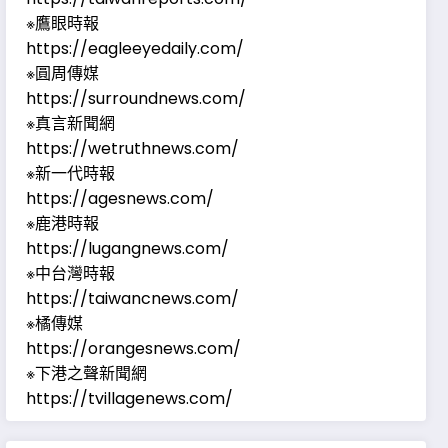
※鷹眼時報
https://eagleeyedaily.com/
※圓周傳媒
https://surroundnews.com/
※真言新聞網
https://wetruthnews.com/
※新一代時報
https://agesnews.com/
※鹿港時報
https://lugangnews.com/
※中台灣時報
https://taiwancnews.com/
※橘傳媒
https://orangesnews.com/
※下港之聲新聞網
https://tvillagenews.com/