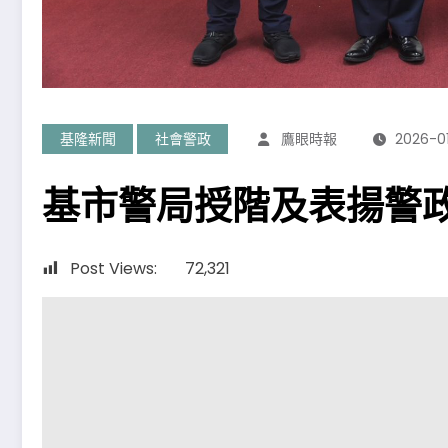
基隆新聞
社會警政
鷹眼時報
2026-0
基市警局授階及表揚警
Post Views:
72,321