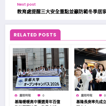
Next post
教育處提醒三大安全重點並籲防範冬季居
RELATED POSTS
鷹眼時報
0
鷹眼時報
0
基隆暖暖高中獲選青年百億
基隆長庚率先成