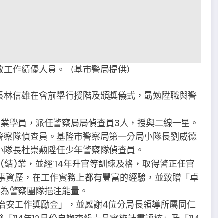
政工作績優人員。（基市警局提供）
長林信雄在會前舉行授階及頒獎儀式，勗勉陞職與警
結業學員，派任警察局局偵查員3人，授與二線一星。
警察隊偵查員。基隆市警察局第一分局小隊長劉威德
小隊長杜崇勲陞任少年警察隊偵查員。
結)業，並經114年升官等訓練及格，取得警正任官
刑事資歷，在工作實務上都有豐富的經驗，並致贈「卓
，為警察團隊挹注能量。
護治安工作獎勵金」，並感謝4位分局長領導所屬同仁