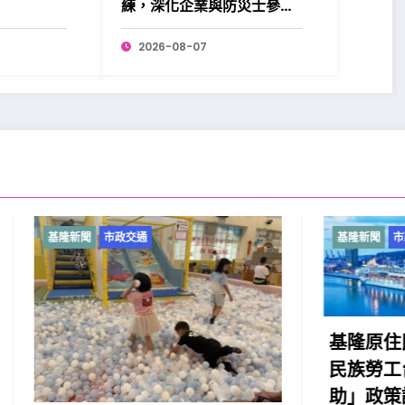
練，深化企業與防災士參與
更添韌性。
2026-08-07
市政交通
基隆新聞
市政交通
基隆原住民向市府提出
民族勞工台灣職安卡訓
助」政策訴求