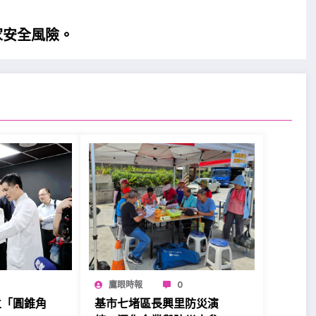
家安全風險。
鷹眼時報
0
立「圓錐角
基市七堵區長興里防災演