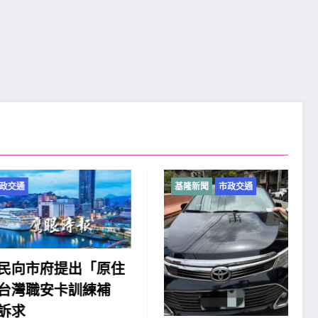
基隆新聞
市政交通
「原住
練補
2