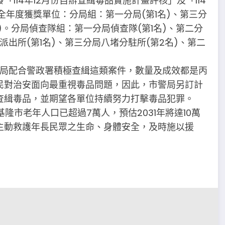
114年12月份自辦查緝毒品實施計畫評核」及「114
全年度獲獎單位：分局組：第一分局(第1名)、第三分
)。分局偵查隊組：第一分局偵查隊(第1名)、第二分
派出所(第1名)、第三分局八堵分駐所(第2名)、第二
警局配合警政署積極查緝這類案件，數量及成效都是丙
民對治安面向最重視毒品問題，因此，市警局另訂計
查緝毒品，並期望各單位持續努力打擊毒品犯罪。
基隆市老年人口已超過7萬人，預估2031年將達10萬
主動救護年長民眾之生命、身體安全，及時施以援