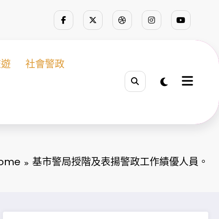
旅遊
社會警政
ome
基市警局授階及表揚警政工作績優人員。