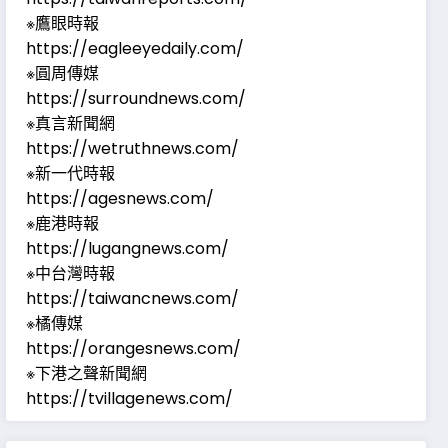
※鷹眼時報
https://eagleeyedaily.com/
※圓周傳媒
https://surroundnews.com/
※真言新聞網
https://wetruthnews.com/
※新一代時報
https://agesnews.com/
※鹿港時報
https://lugangnews.com/
※中台灣時報
https://taiwancnews.com/
※橘傳媒
https://orangesnews.com/
※下港之聲新聞網
https://tvillagenews.com/