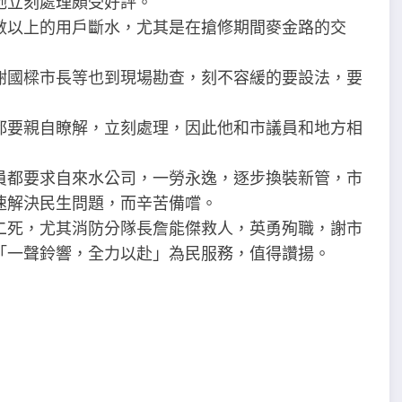
她立刻處理頗受好評。
數以上的用戶斷水，尤其是在搶修期間麥金路的交
謝國樑市長等也到現場勘查，刻不容緩的要設法，要
都要親自瞭解，立刻處理，因此他和市議員和地方相
員都要求自來水公司，一勞永逸，逐步換裝新管，市
速解決民生問題，而辛苦備嚐。
二死，尤其消防分隊長詹能傑救人，英勇殉職，謝市
「一聲鈴響，全力以赴」為民服務，值得讚揚。