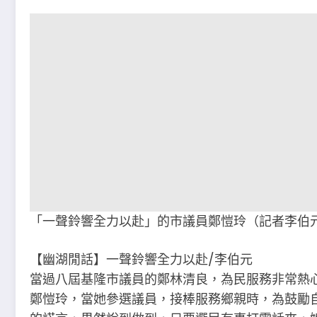
「一聲鈴響全力以赴」的市議員鄭愷玲（記者李伯
【幽湖閒話】一聲鈴響全力以赴∕李伯元
當過八屆基隆市議員的鄭林清良，為民服務非常熱
鄭愷玲，當她參選議員，接棒服務鄉親時，為鼓勵