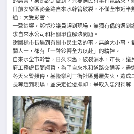
的諾言，果然說到做到，只要選民有事打電話來，
日前安樂區麥金路自來水幹管破裂，不僅全市近半
通，大受影響。
一聲鈴響，鄭愷玲議員趕到現場，無獨有偶的遇到
求自來水公司和相關單位解決問題。
謝國樑市長遇到有關市民生活的事，無論大小事，
關人士，都有「一聲鈴響全力以赴」的精神。
自來水全市幹管，日久陳舊，破裂漏水，市長，議
府工務處長簡翊哲，為了自來水和道路交通等，盡
冬天火警頻傳，基隆樂利三街社區房屋失火，造成
長等趕到現場，並決定從優撫卹，爭取入忠烈祠等