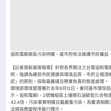
協和電廠廠區污染明確，基市府依法維護市民權益
【記者張毅基隆報導】針對各界關注之台電協和電
明，強調為確保市民健康與環境品質，市府立場清
認」的原則，採取最嚴謹且務實負責的態度處理。
環境部環境管理署於去年6月12日，會同基市環保
示，協和電廠1、2號機組區土壤總石油碳氫化合物濃
42.4倍，污染事實明確且屬嚴重污染。為釐清相
法規與應變程序進行釋示。