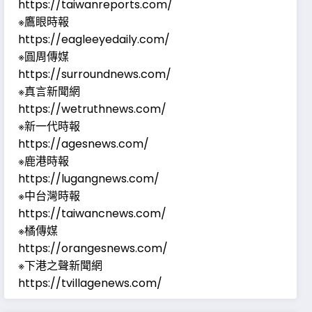
https://taiwanreports.com/
※鷹眼時報
https://eagleeyedaily.com/
※圓周傳媒
https://surroundnews.com/
※真言新聞網
https://wetruthnews.com/
※新一代時報
https://agesnews.com/
※鹿港時報
https://lugangnews.com/
※中台灣時報
https://taiwancnews.com/
※橘傳媒
https://orangesnews.com/
※下港之聲新聞網
https://tvillagenews.com/