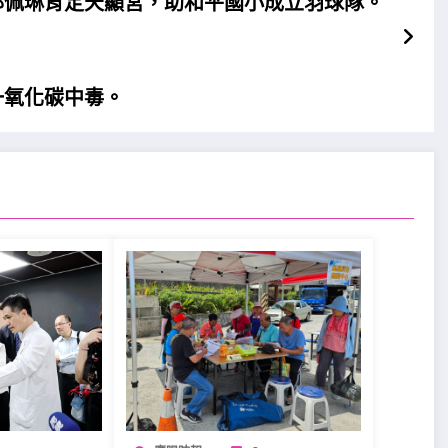
邱佩琳肯定天顯宮，助和平國小成立羽球隊。
一氧化碳中毒。