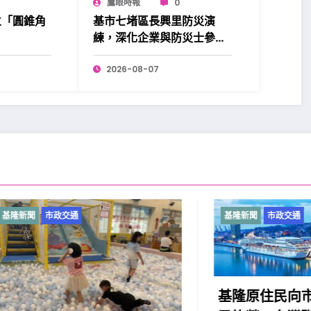
鷹眼時報
0
立「圓錐角
基市七堵區長興里防災演
練，深化企業與防災士參與
更添韌性。
2026-08-07
市政交通
基隆新聞
市政交通
基隆原住民向市府提出