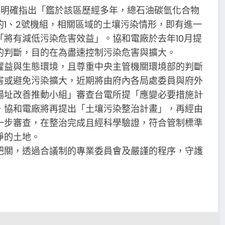
函明確指出「鑑於該區歷經多年，總石油碳氫化合物
1、2號機組，相關區域的土壤污染情形，即有進一
將有減低污染危害效益」。協和電廠於去年10月提
的判斷，目的在為盡速控制污染危害與擴大。
權益與生態環境，且尊重中央主管機關環境部的判斷
害或避免污染擴大，近期將由府內各局處委員與府外
場址改善推動小組」審查台電所提「應變必要措施計
，協和電廠將再提出「土壤污染整治計畫」，再經由
一步審查，在整治完成且經科學驗證，符合管制標準
淨的土地。
把關，透過合議制的專業委員會及嚴謹的程序，守護