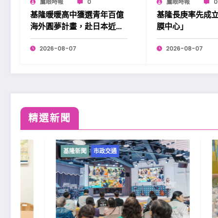
鷹眼時報
0
鷹眼時報
0
基隆暖暖高中獲選青年百億
基隆長庚率先成
海外圓夢計畫，赴日本近畿
膜中心」
展開學習。
2026-08-07
2026-08-07
精選新聞
基隆新聞
市政交通
基隆新聞