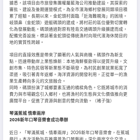
據悉，該項目由市旅發集團權屬藍海公司推動建設，其探索的
審批、建設及後期運營模式，為全市濱海鄉村發展同類項目積
累了經驗。長期以來，金蛇頭村面臨「近海難親海」的困境。
岐頭鼻（金蛇頭）遊艇碼頭的建成，將村莊的區位優勢切實轉
化為發展動能。碼頭通過對原有陸島交通碼頭升級擴建而成，
配備完善設施，標誌著金蛇頭從傳統漁村向現代濱海休閒目的
地的實質性跨越。
項目的直接效應是帶來了顯著的人氣與商機。碼頭作為新支
點，迅速帶動岸上業態煥新：本地海鮮餐飲得以提質升級，文
創市集、特色民宿等新業態不斷萌發，為村民創業就業拓寬了
渠道，吸引著青年返鄉。海洋資源的開發利用，正從單一的漁
業生產轉向多元的文旅融合。
同時，碼頭扮演了城鄉要素互通的橋樑角色。它既將城市的消
費力與市場觀念引入鄉村，也將漁村的生態與文化價值推向更
廣闊平台，促進了資源與創意的雙向流動。（褚子強）
琴滿蕉城 情牽兩岸
2026新年口琴音樂會成功舉辦
近日，「琴滿蕉城、情牽兩岸」2026新年口琴音樂會，在蕉城
舉行。本次活動旨在推廣普及口琴藝術，深化兩岸文化交流。