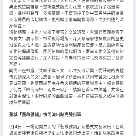
活動當天，兩岸代表共同步入神農宮，在肅穆的鐘鼓聲中，祭
典正式拉開帷幕。整場儀式簡約而莊重，依次進行了起鼓鳴
鐘、幡旗引路等十多項環節。不僅表達了對中華民族共同始祖
炎帝神農的深切緬懷，更彰顯了兩岸同根同源、血脈相連的深
厚情誼。
活動期間，主辦方安排了豐富的交流環節。台灣代表團參觀了
神農文化展示館、祖師殿等場所，深入瞭解寧德神農宮的歷史
沿革與文化內涵，並與當地信眾開展座談交流。雙方圍繞神農
文化的保護傳承、民間信仰的當代價值、兩岸文化交流機制的
完善等議題進行了深入探討，為未來持續深化交流奠定了堅實
基礎。
同溯一座祖庭，共緬千載人文。此次交流活動，從莊嚴的古禮
儀式到深入的文化懇談，展現了蕉台兩地共同守護文化根脈的
真誠意願，也讓兩岸同胞在香火相傳的莊嚴場景中，親身體驗
了何為「四海同祀、兩岸一家」。情誼在香火中綿延，共識在
對話中深化，兩岸同胞的血脈紐帶，亦在這場尋根之旅中愈顯
熾熱而堅韌。
蕉城「藝啟雅韻」快閃演出點亮雙街區
1月4日，一場別開生面的「藝啟雅韻」互動式文藝演出，在蕉
城區蘆坪老街與鵬程歷史文化街區同步上演。活動以舞蹈為媒