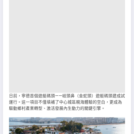
日前，寧德首個遊艇碼頭——岐頭鼻（金蛇頭）遊艇碼頭建成試
運行。這一項目不僅填補了中心城區親海體驗的空白，更成為
驅動鄉村產業轉型、激活發展內生動力的關鍵引擎。