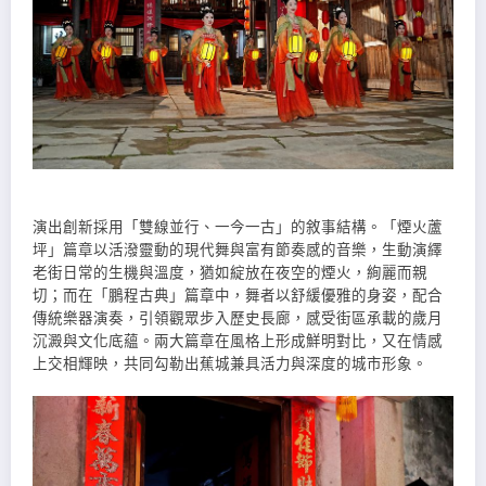
演出創新採用「雙線並行、一今一古」的敘事結構。「煙火蘆
坪」篇章以活潑靈動的現代舞與富有節奏感的音樂，生動演繹
老街日常的生機與溫度，猶如綻放在夜空的煙火，絢麗而親
切；而在「鵬程古典」篇章中，舞者以舒緩優雅的身姿，配合
傳統樂器演奏，引領觀眾步入歷史長廊，感受街區承載的歲月
沉澱與文化底蘊。兩大篇章在風格上形成鮮明對比，又在情感
上交相輝映，共同勾勒出蕉城兼具活力與深度的城市形象。