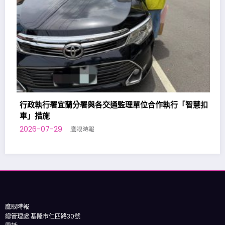
謝國樑出席「115年模範父親表揚大會」
2026-07-28
鷹眼時報
基
適
20
鷹眼時報
總管理處:基隆市仁四路30號
電話:
隱私權保護政策
免責聲明豁免條款