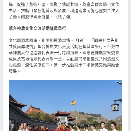
福，促進了藝術互鑒，凝聚了情感共識，為豐富群眾節日文化
生活、推動口琴藝術普及與發展、增進兩岸同胞心靈契合注入
了動人的旋律與正能量。（褚子強）
蕉台神農文化交流活動隆重舉行
文化同源牽兩岸，祖脈相連繫親情。1月9日，「同謁神農先祖
共敘兩岸親情」蕉台神農文化交流活動在蕉城區舉行。台灣中
華神農大帝協進會代表團一行跨越海峽，與寧德神農宮管委會
成員及當地信眾代表齊聚一堂，以莊嚴的祭祖儀式共同追溯文
化根源，深化民族認同，進一步推動兩岸同胞情感交融與融合
發展。