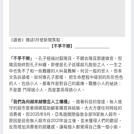
《讀者》雜誌1月號新聞焦點：
_______________
【不爭不辯】
_____________
「不爭不辯」
，孔子極端討厭陽貨，不願去陽貨那邊做官，但
陽貨始終對孔子糾纏，即便是孔子這樣超凡脫俗之人，一生之
中也免不了和一些難纏的人糾葛難解，何況一般的世人。但本
文告訴讀者，如何像孔子那樣， 把生命歷程中碰到的形形色色
的人，包括小人，都看作是對自己的磨煉。戰勝小人的祕訣：
不是要 鬥得過小人，而是要高得過小人。
「我們為何越來越懷念人工櫃檯」
，隨著科技的發達，無人值
守的超市靠著掃碼幫助顧客購買與結帳。大大方便任何時段的
消費者，但2025年9月，亞馬遜關閉倫敦全部19家無人超市。
原因是這些無人超市自2021年設立後，並未獲得人們的歡迎，
反而增加消費者的疏離感，讓每個人都覺得自己像一個小偷。