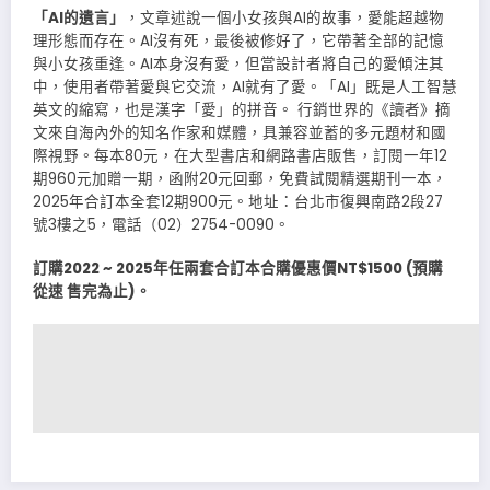
「AI的遺言」
，文章述說一個小女孩與AI的故事，愛能超越物
理形態而存在。AI沒有死，最後被修好了，它帶著全部的記憶
與小女孩重逢。AI本身沒有愛，但當設計者將自己的愛傾注其
中，使用者帶著愛與它交流，AI就有了愛。「AI」既是人工智慧
英文的縮寫，也是漢字「愛」的拼音。 行銷世界的《讀者》摘
文來自海內外的知名作家和媒體，具兼容並蓄的多元題材和國
際視野。每本80元，在大型書店和網路書店販售，訂閱一年12
期960元加贈一期，函附20元回郵，免費試閱精選期刊一本，
2025年合訂本全套12期900元。地址：台北市復興南路2段27
號3樓之5，電話（02）2754-0090。
訂購
202
2 ~ 2025
年任
兩套合訂本合購優
惠價
NT$1500 (
預購
從速
售完為止
)
。